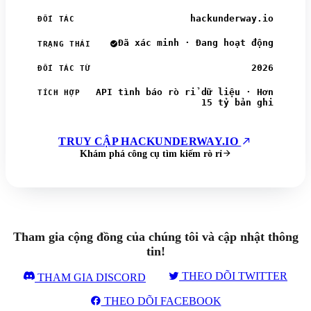
hackunderway.io
ĐỐI TÁC
Đã xác minh · Đang hoạt động
TRẠNG THÁI
2026
ĐỐI TÁC TỪ
API tình báo rò rỉ dữ liệu · Hơn
TÍCH HỢP
15 tỷ bản ghi
TRUY CẬP HACKUNDERWAY.IO
Khám phá công cụ tìm kiếm rò rỉ
Tham gia cộng đồng của chúng tôi và cập nhật thông
tin!
THEO DÕI TWITTER
THAM GIA DISCORD
THEO DÕI FACEBOOK