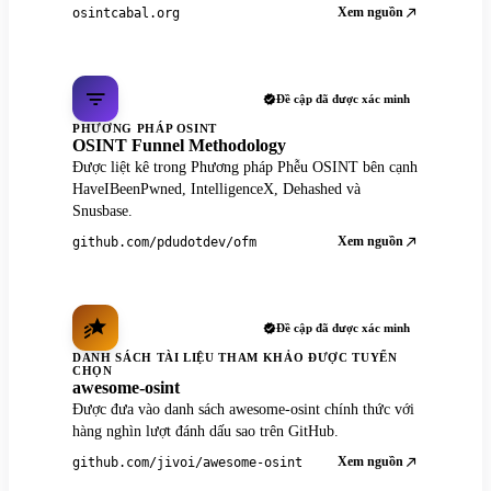
Xem nguồn
osintcabal.org
Đề cập đã được xác minh
PHƯƠNG PHÁP OSINT
OSINT Funnel Methodology
Được liệt kê trong Phương pháp Phễu OSINT bên cạnh
HaveIBeenPwned, IntelligenceX, Dehashed và
Snusbase.
Xem nguồn
github.com/pdudotdev/ofm
Đề cập đã được xác minh
DANH SÁCH TÀI LIỆU THAM KHẢO ĐƯỢC TUYỂN
CHỌN
awesome-osint
Được đưa vào danh sách awesome-osint chính thức với
hàng nghìn lượt đánh dấu sao trên GitHub.
Xem nguồn
github.com/jivoi/awesome-osint