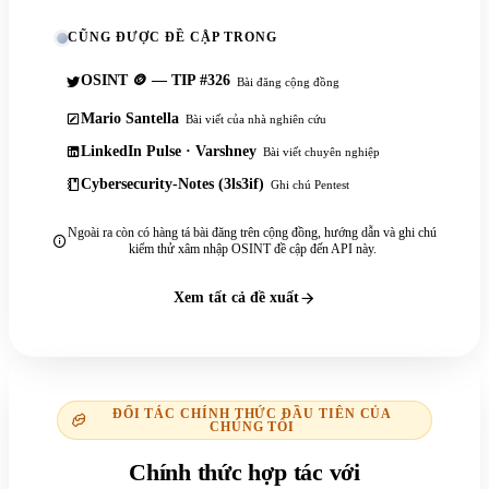
CŨNG ĐƯỢC ĐỀ CẬP TRONG
OSINT 🪙 — TIP #326
Bài đăng cộng đồng
Mario Santella
Bài viết của nhà nghiên cứu
LinkedIn Pulse · Varshney
Bài viết chuyên nghiệp
Cybersecurity-Notes (3ls3if)
Ghi chú Pentest
Ngoài ra còn có hàng tá bài đăng trên cộng đồng, hướng dẫn và ghi chú
kiểm thử xâm nhập OSINT đề cập đến API này.
Xem tất cả đề xuất
ĐỐI TÁC CHÍNH THỨC ĐẦU TIÊN CỦA
CHÚNG TÔI
Chính thức hợp tác với