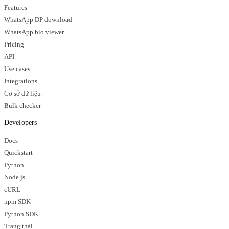
Features
WhatsApp DP download
WhatsApp bio viewer
Pricing
API
Use cases
Integrations
Cơ sở dữ liệu
Bulk checker
Developers
Docs
Quickstart
Python
Node.js
cURL
npm SDK
Python SDK
Trạng thái