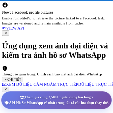
New: Facebook profile pictures
Enable fbProfilePic to retrieve the picture linked to a Facebook leak.
Images are versioned and remain available from cache.
VIEW API
Ứng dụng xem ảnh đại diện và
kiểm tra ảnh hồ sơ WhatsApp
Thông báo quan trọng: Chính sách bảo mật ảnh đại diện WhatsApp
CHI TIẾT
XEM DỮ LIỆU CẤM NGẦM TRỰC TIẾP
DỮ LIỆU TRỰC TI
•
Tham gia cùng 2,500+ người dùng hài lòng!
API Hồ Sơ WhatsApp rẻ nhất trong tất cả các lựa chọn thay thế.