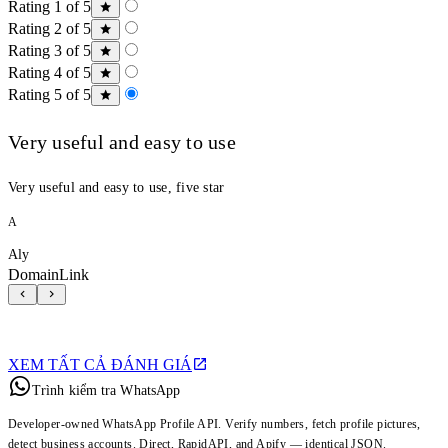
Rating 1 of 5
Rating 2 of 5
Rating 3 of 5
Rating 4 of 5
Rating 5 of 5
Very useful and easy to use
Very useful and easy to use, five star
A
Aly
DomainLink
XEM TẤT CẢ ĐÁNH GIÁ
Trình kiểm tra WhatsApp
Developer-owned WhatsApp Profile API. Verify numbers, fetch profile pictures,
detect business accounts. Direct, RapidAPI, and Apify — identical JSON.