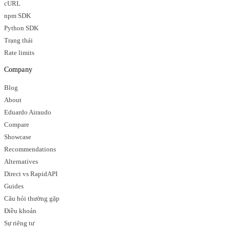
cURL
npm SDK
Python SDK
Trạng thái
Rate limits
Company
Blog
About
Eduardo Airaudo
Compare
Showcase
Recommendations
Alternatives
Direct vs RapidAPI
Guides
Câu hỏi thường gặp
Điều khoản
Sự riêng tư