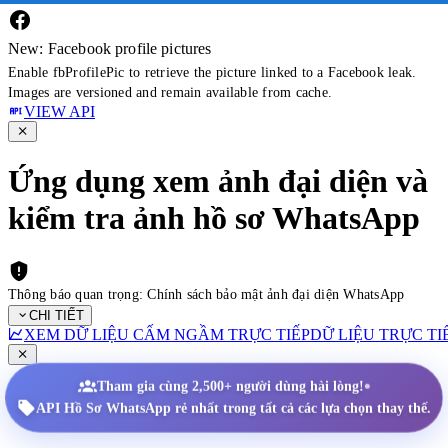
New: Facebook profile pictures
Enable fbProfilePic to retrieve the picture linked to a Facebook leak.
Images are versioned and remain available from cache.
VIEW API
Ứng dụng xem ảnh đại diện và
kiểm tra ảnh hồ sơ WhatsApp
Thông báo quan trọng: Chính sách bảo mật ảnh đại diện WhatsApp
CHI TIẾT
XEM DỮ LIỆU CẤM NGẦM TRỰC TIẾP
DỮ LIỆU TRỰC TI
•
Tham gia cùng 2,500+ người dùng hài lòng!
API Hồ Sơ WhatsApp rẻ nhất trong tất cả các lựa chọn thay thế.