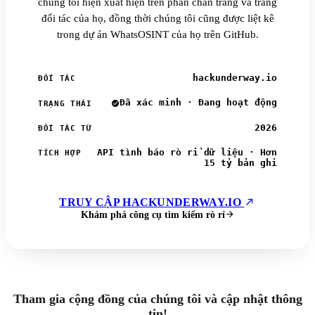
chúng tôi hiện xuất hiện trên phần chân trang và trang
đối tác của họ, đồng thời chúng tôi cũng được liệt kê
trong dự án WhatsOSINT của họ trên GitHub.
hackunderway.io
ĐỐI TÁC
Đã xác minh · Đang hoạt động
TRẠNG THÁI
2026
ĐỐI TÁC TỪ
API tình báo rò rỉ dữ liệu · Hơn
TÍCH HỢP
15 tỷ bản ghi
TRUY CẬP HACKUNDERWAY.IO
Khám phá công cụ tìm kiếm rò rỉ
Tham gia cộng đồng của chúng tôi và cập nhật thông
tin!