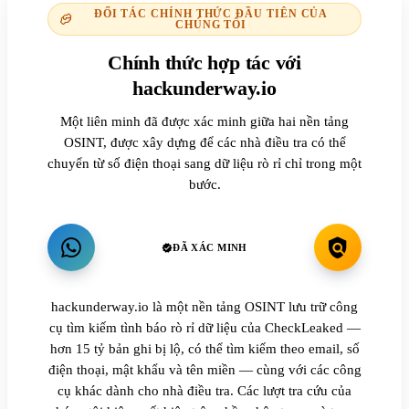
ĐỐI TÁC CHÍNH THỨC ĐẦU TIÊN CỦA
CHÚNG TÔI
Chính thức hợp tác với
hackunderway.io
Một liên minh đã được xác minh giữa hai nền tảng
OSINT, được xây dựng để các nhà điều tra có thể
chuyển từ số điện thoại sang dữ liệu rò rỉ chỉ trong một
bước.
ĐÃ XÁC MINH
hackunderway.io là một nền tảng OSINT lưu trữ công
cụ tìm kiếm tình báo rò rỉ dữ liệu của CheckLeaked —
hơn 15 tỷ bản ghi bị lộ, có thể tìm kiếm theo email, số
điện thoại, mật khẩu và tên miền — cùng với các công
cụ khác dành cho nhà điều tra. Các lượt tra cứu của