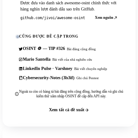
Được đưa vào danh sách awesome-osint chính thức với
hàng nghìn lượt đánh dấu sao trên GitHub.
Xem nguồn
github.com/jivoi/awesome-osint
CŨNG ĐƯỢC ĐỀ CẬP TRONG
OSINT 🪙 — TIP #326
Bài đăng cộng đồng
Mario Santella
Bài viết của nhà nghiên cứu
LinkedIn Pulse · Varshney
Bài viết chuyên nghiệp
Cybersecurity-Notes (3ls3if)
Ghi chú Pentest
Ngoài ra còn có hàng tá bài đăng trên cộng đồng, hướng dẫn và ghi chú
kiểm thử xâm nhập OSINT đề cập đến API này.
Xem tất cả đề xuất