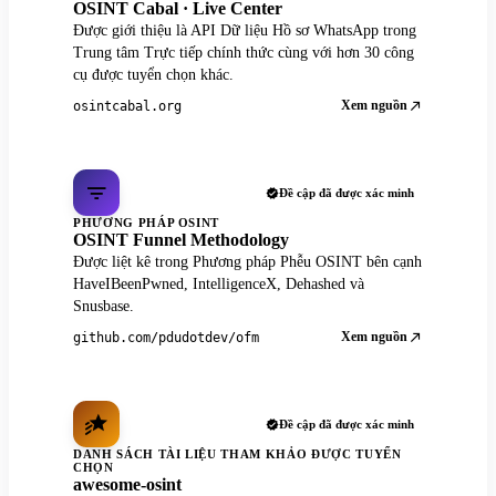
OSINT Cabal · Live Center
Được giới thiệu là API Dữ liệu Hồ sơ WhatsApp trong
Trung tâm Trực tiếp chính thức cùng với hơn 30 công
cụ được tuyển chọn khác.
Xem nguồn
osintcabal.org
Đề cập đã được xác minh
PHƯƠNG PHÁP OSINT
OSINT Funnel Methodology
Được liệt kê trong Phương pháp Phễu OSINT bên cạnh
HaveIBeenPwned, IntelligenceX, Dehashed và
Snusbase.
Xem nguồn
github.com/pdudotdev/ofm
Đề cập đã được xác minh
DANH SÁCH TÀI LIỆU THAM KHẢO ĐƯỢC TUYỂN
CHỌN
awesome-osint