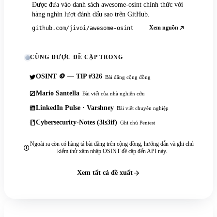
Được đưa vào danh sách awesome-osint chính thức với
hàng nghìn lượt đánh dấu sao trên GitHub.
Xem nguồn
github.com/jivoi/awesome-osint
CŨNG ĐƯỢC ĐỀ CẬP TRONG
OSINT 🪙 — TIP #326
Bài đăng cộng đồng
Mario Santella
Bài viết của nhà nghiên cứu
LinkedIn Pulse · Varshney
Bài viết chuyên nghiệp
Cybersecurity-Notes (3ls3if)
Ghi chú Pentest
Ngoài ra còn có hàng tá bài đăng trên cộng đồng, hướng dẫn và ghi chú
kiểm thử xâm nhập OSINT đề cập đến API này.
Xem tất cả đề xuất