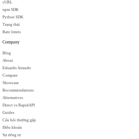
cURL
npm SDK
Python SDK
Trạng thái
Rate limits
Company
Blog
About
Eduardo Airaudo
Compare
Showcase
Recommendations
Alternatives
Direct vs RapidAPI
Guides
Câu hỏi thường gặp
Điều khoản
Sự riêng tư