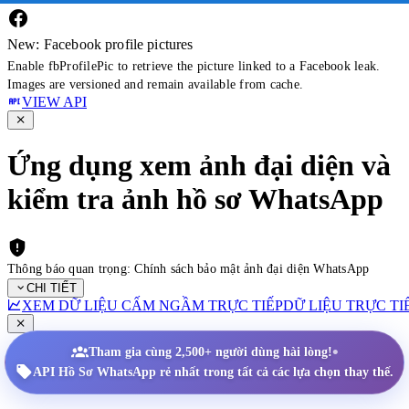
New: Facebook profile pictures
Enable fbProfilePic to retrieve the picture linked to a Facebook leak.
Images are versioned and remain available from cache.
VIEW API
Ứng dụng xem ảnh đại diện và
kiểm tra ảnh hồ sơ WhatsApp
Thông báo quan trọng: Chính sách bảo mật ảnh đại diện WhatsApp
CHI TIẾT
XEM DỮ LIỆU CẤM NGẦM TRỰC TIẾP
DỮ LIỆU TRỰC TI
•
Tham gia cùng 2,500+ người dùng hài lòng!
API Hồ Sơ WhatsApp rẻ nhất trong tất cả các lựa chọn thay thế.