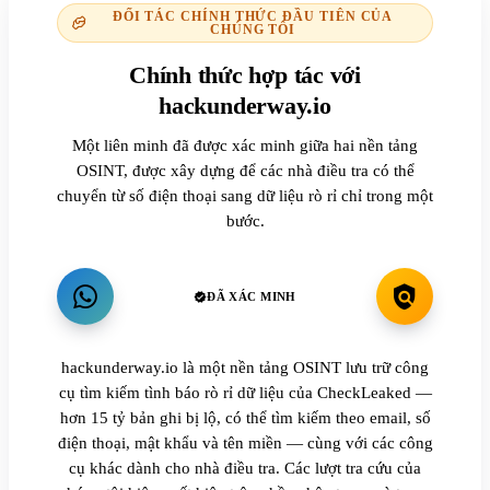
ĐỐI TÁC CHÍNH THỨC ĐẦU TIÊN CỦA
CHÚNG TÔI
Chính thức hợp tác với
hackunderway.io
Một liên minh đã được xác minh giữa hai nền tảng
OSINT, được xây dựng để các nhà điều tra có thể
chuyển từ số điện thoại sang dữ liệu rò rỉ chỉ trong một
bước.
ĐÃ XÁC MINH
hackunderway.io là một nền tảng OSINT lưu trữ công
cụ tìm kiếm tình báo rò rỉ dữ liệu của CheckLeaked —
hơn 15 tỷ bản ghi bị lộ, có thể tìm kiếm theo email, số
điện thoại, mật khẩu và tên miền — cùng với các công
cụ khác dành cho nhà điều tra. Các lượt tra cứu của