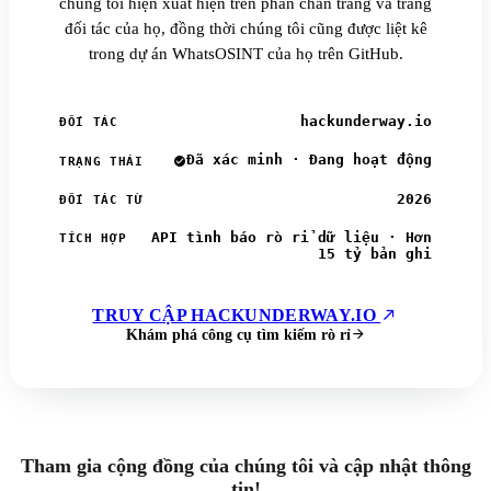
chúng tôi hiện xuất hiện trên phần chân trang và trang
đối tác của họ, đồng thời chúng tôi cũng được liệt kê
trong dự án WhatsOSINT của họ trên GitHub.
hackunderway.io
ĐỐI TÁC
Đã xác minh · Đang hoạt động
TRẠNG THÁI
2026
ĐỐI TÁC TỪ
API tình báo rò rỉ dữ liệu · Hơn
TÍCH HỢP
15 tỷ bản ghi
TRUY CẬP HACKUNDERWAY.IO
Khám phá công cụ tìm kiếm rò rỉ
Tham gia cộng đồng của chúng tôi và cập nhật thông
tin!