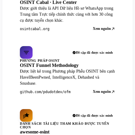
OSINT Cabal · Live Center
Được giới thiệu là API Dữ liệu Hồ sơ WhatsApp trong
Trung tâm Trực tiếp chính thức cùng với hơn 30 công
cụ được tuyển chọn khác.
Xem nguồn
osintcabal.org
Đề cập đã được xác minh
PHƯƠNG PHÁP OSINT
OSINT Funnel Methodology
Được liệt kê trong Phương pháp Phễu OSINT bên cạnh
HaveIBeenPwned, IntelligenceX, Dehashed và
Snusbase.
Xem nguồn
github.com/pdudotdev/ofm
Đề cập đã được xác minh
DANH SÁCH TÀI LIỆU THAM KHẢO ĐƯỢC TUYỂN
CHỌN
awesome-osint