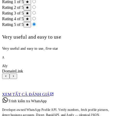
Rating 1 of 5
Rating 2 of 5
Rating 3 of 5
Rating 4 of 5
Rating 5 of 5
Very useful and easy to use
Very useful and easy to use, five star
A
Aly
DomainLink
XEM TẤT CẢ ĐÁNH GIÁ
Trình kiểm tra WhatsApp
Developer-owned WhatsApp Profile API. Verify numbers, fetch profile pictures,
detect business accounts. Direct, RapidAPI, and Apify — identical JSON.