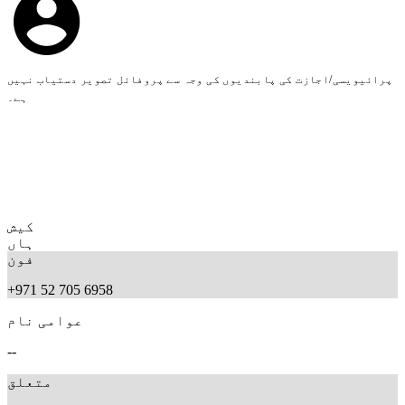
پرائیویسی/اجازت کی پابندیوں کی وجہ سے پروفائل تصویر دستیاب نہیں
ہے۔
کیش
ہاں
فون
+971 52 705 6958
عوامی نام
--
متعلق