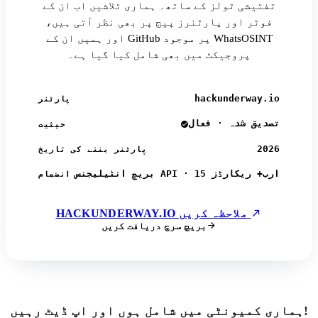
تفتیشی ٹولز کے ساتھ۔ ہماری تلاشیں اب ان کے
فوٹر اور پارٹنرز پیج پر بھی نظر آتی ہیں،
اور ہمیں ان کے GitHub پر موجود WhatsOSINT
پروجیکٹ میں بھی شامل کیا گیا ہے۔
hackunderway.io
پارٹنر
تصدیق شدہ · فعال
حیثیت
2026
پارٹنر بننے کی تاریخ
بریچ انٹیلیجنس API · 15 ارب+ ریکارڈز
انضمام
HACKUNDERWAY.IO ملاحظہ کریں
بریچ سرچ دریافت کریں
ہماری کمیونٹی میں شامل ہوں اور اپ ڈیٹ رہیں!