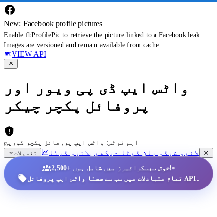
New: Facebook profile pictures
Enable fbProfilePic to retrieve the picture linked to a Facebook leak.
Images are versioned and remain available from cache.
VIEW API
واٹس ایپ ڈی پی ویور اور
پروفائل پکچر چیکر
اہم نوٹس: واٹس ایپ پروفائل پکچر کوریج
لائیو شیڈو بان ڈیٹا دیکھیں
لائیو ڈیٹا
تفصیلات
•
2,500+ خوش سبسکرائبرز میں شامل ہوں!
تمام متبادلات میں سب سے سستا واٹس ایپ پروفائل API۔