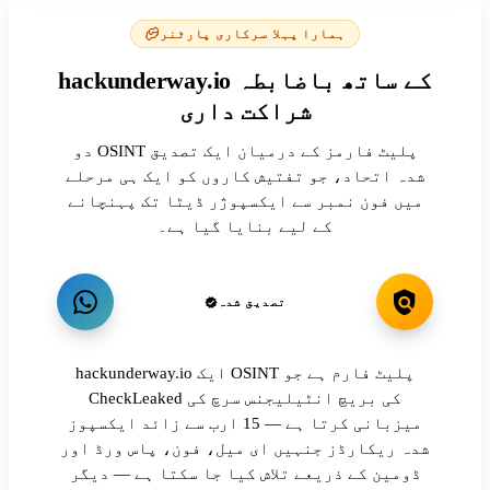
ہمارا پہلا سرکاری پارٹنر
hackunderway.io کے ساتھ باضابطہ
شراکت داری
دو OSINT پلیٹ فارمز کے درمیان ایک تصدیق
شدہ اتحاد، جو تفتیش کاروں کو ایک ہی مرحلے
میں فون نمبر سے ایکسپوژر ڈیٹا تک پہنچانے
کے لیے بنایا گیا ہے۔
تصدیق شدہ
hackunderway.io ایک OSINT پلیٹ فارم ہے جو
CheckLeaked کی بریچ انٹیلیجنس سرچ کی
میزبانی کرتا ہے — 15 ارب سے زائد ایکسپوز
شدہ ریکارڈز جنہیں ای میل، فون، پاس ورڈ اور
ڈومین کے ذریعے تلاش کیا جا سکتا ہے — دیگر