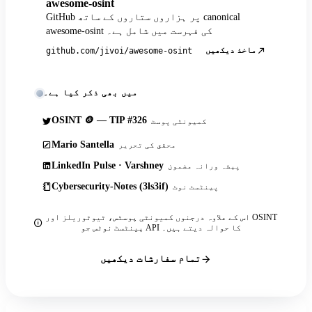
awesome-osint
GitHub پر ہزاروں ستاروں کے ساتھ canonical
awesome-osint کی فہرست میں شامل ہے۔
ماخذ دیکھیں
github.com/jivoi/awesome-osint
میں بھی ذکر کیا ہے۔
OSINT 🪙 — TIP #326
کمیونٹی پوسٹ
Mario Santella
محقق کی تحریر
LinkedIn Pulse · Varshney
پیشہ ورانہ مضمون
Cybersecurity-Notes (3ls3if)
پینٹسٹ نوٹ
اس کے علاوہ درجنوں کمیونٹی پوسٹس، ٹیوٹوریلز اور OSINT
پینٹسٹ نوٹس جو API کا حوالہ دیتے ہیں۔
تمام سفارشات دیکھیں