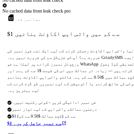
No cached data from leak check
No cached data from leak check pro
سپانسر شدہ
$1 سے کم میں واٹس ایپ اکاؤنٹ بنائیں
نیا واٹس ایپ اکاؤنٹ رجسٹر کرنے کے لیے ایک نئے فون نمبر کی
ضرورت ہے؟ آپ کو فزیکل سم کی ضرورت نہیں ہے۔ GrizzlySMS ایسے
ورچوئل نمبرز کرائے پر لیتا ہے جو WhatsApp تصدیقی کوڈ وصول
کرتے ہیں — زیادہ تر ممالک میں اس کی قیمت $1 سے کم ہے، اور
کچھ ممالک میں $0.50 سے کم ہے۔ فالتو واٹس ایپ اکاؤنٹ بنانے،
وٹس کی جانچ کرنے، یا آٹومیشن کے لیے نمبروں کو گرم کرنے کے
لیے بہترین ہے۔
فی نمبر ادائیگی کریں - کوئی رکنیت نہیں۔
درجنوں ممالک، واٹس ایپ کے لیے تیار نمبر
$1 سے کم (کچھ ممالک $0.50 سے کم)
$1 سے نمبر حاصل کریں۔