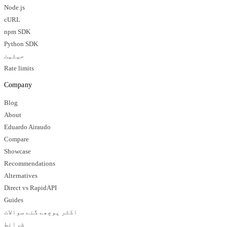
Node.js
cURL
npm SDK
Python SDK
حیثیت
Rate limits
Company
Blog
About
Eduardo Airaudo
Compare
Showcase
Recommendations
Alternatives
Direct vs RapidAPI
Guides
اکثر پوچھے گئے سوالات
شرائط