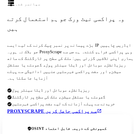
سپانسر شدہ
وہ پراکسی نیٹ ورک جو ہم استعمال کرتے
ہیں
بڑے پیمانے پر نمبر چیک کرنے کے لیے ایسے IP ایڈریس چاہییں
جو بلاک نہ ہوں۔ ProxyScrape وہی پراکسی فراہم کنندہ ہے جس سے
ہماری اپنی تلاشیں گزرتی ہیں: ملک کی سطح پر ٹارگٹنگ کے ساتھ
ریزیڈنشل، موبائل اور ڈیٹا سینٹر پول، گھومتے یا مستقل
سیشن، اور مفت پراکسی فہرستیں جنہیں ادائیگی سے پہلے
آزمایا جا سکتا ہے۔
ریزیڈنشل، موبائل اور ڈیٹا سینٹر پول
گھومتے یا مستقل سیشن، ملک کی سطح پر ٹارگٹنگ
خریدنے سے پہلے آزمانے کے لیے مفت پراکسی فہرستیں
PROXYSCRAPE سے پراکسی حاصل کریں
OSINT کمیونٹی کے ذریعہ قابل اعتماد