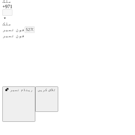
ملک
+971
ملک
فون نمبر
فون نمبر
تلاش کریں
رینڈم نمبر