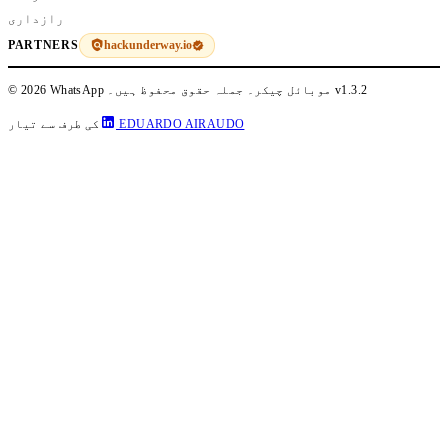
رازداری
hackunderway.io
PARTNERS
v1.3.2
© 2026 WhatsApp موبائل چیکر۔ جملہ حقوق محفوظ ہیں۔
EDUARDO AIRAUDO
کی طرف سے تیار