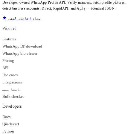
Developer-owned WhatsApp Profile API. Verify numbers, fetch profile pictures,
detect business accounts. Direct, RapidAPI, and Apify — identical JSON.
ہمارا جائزہ لیں۔
Product
Features
WhatsApp DP download
WhatsApp bio viewer
Pricing
API
Use cases
Integrations
ڈیٹا بیس
Bulk checker
Developers
Docs
Quickstart
Python