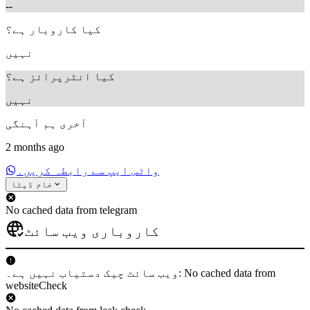
--
کیا کاروبار ہے؟
نہیں
کیا انٹرپرائز ہے؟
نہیں
آخری ہم آہنگی
2 months ago
واٹس ایپ سے رابطہ کریں۔
خام ڈیٹا
No cached data from telegram
کاروباری ویب سائٹ
ویب سائٹ چیک دستیاب نہیں ہے۔: No cached data from
websiteCheck