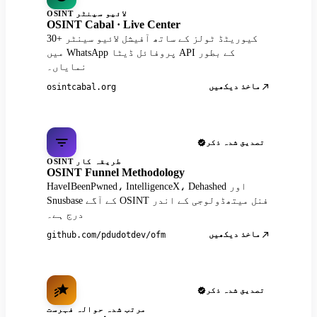
OSINT لائیو سینٹر
OSINT Cabal · Live Center
30+ کیوریٹڈ ٹولز کے ساتھ آفیشل لائیو سینٹر
میں WhatsApp پروفائل ڈیٹا API کے بطور
نمایاں۔
ماخذ دیکھیں
osintcabal.org
تصدیق شدہ ذکر
OSINT طریقہ کار
OSINT Funnel Methodology
HaveIBeenPwned، IntelligenceX، Dehashed اور
Snusbase کے آگے OSINT فنل میتھڈولوجی کے اندر
درج ہے۔
ماخذ دیکھیں
github.com/pdudotdev/ofm
تصدیق شدہ ذکر
مرتب شدہ حوالہ فہرست