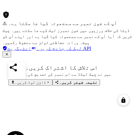
⚠️ آپ کے فون نمبر سے سمجھوتہ کیا جا سکتا ہے۔
ڈیٹا کی خلاف ورزیوں میں فون نمبرز لیک کیے جا سکتے ہیں۔ چیک
کریں کہ آیا آپ کے نمبر سے سمجھوتہ کیا گیا ہے اور اپنے آپ کو
پیشہ ورانہ حفاظتی ٹولز سے محفوظ رکھیں۔
انٹیگریٹ API
لیک کی جانچ کریں۔
اس تلاش کا اشتراک کریں۔
میں نے چیک لیکڈ سے اس نمبر کی تصدیق کی۔
نتیجہ شیئر کریں۔
ڈاؤن لوڈ کریں۔