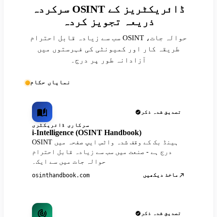
سرکردہ OSINT ڈائریکٹریز کے
ذریعہ تجویز کردہ
سب سے زیادہ قابل احترام OSINT حوالہ جات،
طریقہ کار اور کمیونٹی کی فہرستوں میں
آزادانہ طور پر درج۔
نمایاں حکام
تصدیق شدہ ذکر
سرکاری ڈائریکٹری
i-Intelligence (OSINT Handbook)
OSINT ہینڈ بک کے وقف شدہ واٹس ایپ صفحہ میں
درج ہے - صنعت میں سب سے زیادہ قابل احترام
حوالہ جات میں سے ایک۔
ماخذ دیکھیں
osinthandbook.com
تصدیق شدہ ذکر