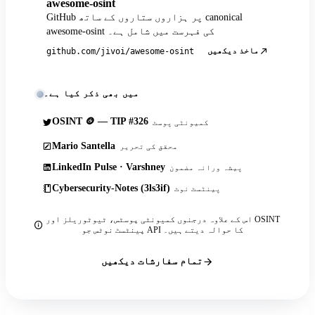
awesome-osint
GitHub پر ہزاروں ستاروں کے ساتھ canonical
awesome-osint کی فہرست میں شامل ہے۔
ماخذ دیکھیں
github.com/jivoi/awesome-osint
میں بھی ذکر کیا ہے۔
OSINT 🪙 — TIP #326
کمیونٹی پوسٹ
Mario Santella
محقق کی تحریر
LinkedIn Pulse · Varshney
پیشہ ورانہ مضمون
Cybersecurity-Notes (3ls3if)
پینٹسٹ نوٹ
اس کے علاوہ درجنوں کمیونٹی پوسٹس، ٹیوٹوریلز اور OSINT
پینٹسٹ نوٹس جو API کا حوالہ دیتے ہیں۔
تمام سفارشات دیکھیں