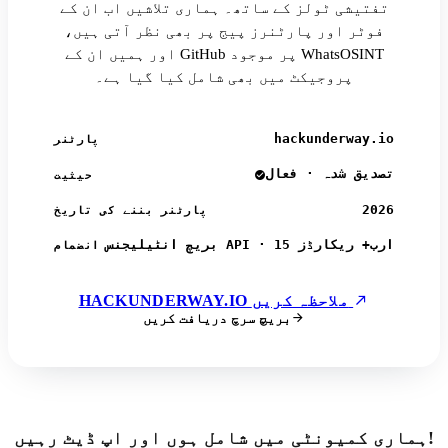
تفتیشی ٹولز کے ساتھ۔ ہماری تلاشیں اب ان کے
فوٹر اور پارٹنرز پیج پر بھی نظر آتی ہیں،
اور ہمیں ان کے GitHub پر موجود WhatsOSINT
پروجیکٹ میں بھی شامل کیا گیا ہے۔
hackunderway.io
پارٹنر
تصدیق شدہ · فعال
حیثیت
2026
پارٹنر بننے کی تاریخ
بریچ انٹیلیجنس API · 15 ارب+ ریکارڈز
انضمام
HACKUNDERWAY.IO ملاحظہ کریں
بریچ سرچ دریافت کریں
ہماری کمیونٹی میں شامل ہوں اور اپ ڈیٹ رہیں!