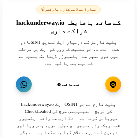
ہمارا پہلا سرکاری پارٹنر
hackunderway.io کے ساتھ باضابطہ
شراکت داری
دو OSINT پلیٹ فارمز کے درمیان ایک تصدیق
شدہ اتحاد، جو تفتیش کاروں کو ایک ہی مرحلے
میں فون نمبر سے ایکسپوژر ڈیٹا تک پہنچانے
کے لیے بنایا گیا ہے۔
تصدیق شدہ
hackunderway.io ایک OSINT پلیٹ فارم ہے جو
CheckLeaked کی بریچ انٹیلیجنس سرچ کی
میزبانی کرتا ہے — 15 ارب سے زائد ایکسپوز
شدہ ریکارڈز جنہیں ای میل، فون، پاس ورڈ اور
ڈومین کے ذریعے تلاش کیا جا سکتا ہے — دیگر