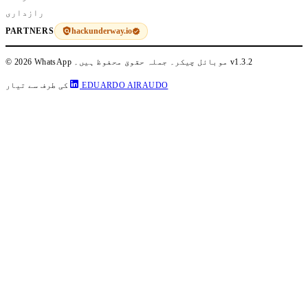
رازداری
hackunderway.io
PARTNERS
v1.3.2
© 2026 WhatsApp موبائل چیکر۔ جملہ حقوق محفوظ ہیں۔
EDUARDO AIRAUDO
کی طرف سے تیار