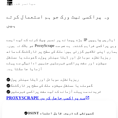
سپانسر شدہ
وہ پراکسی نیٹ ورک جو ہم استعمال کرتے
ہیں
بڑے پیمانے پر نمبر چیک کرنے کے لیے ایسے IP ایڈریس چاہییں
جو بلاک نہ ہوں۔ ProxyScrape وہی پراکسی فراہم کنندہ ہے جس سے
ہماری اپنی تلاشیں گزرتی ہیں: ملک کی سطح پر ٹارگٹنگ کے ساتھ
ریزیڈنشل، موبائل اور ڈیٹا سینٹر پول، گھومتے یا مستقل
سیشن، اور مفت پراکسی فہرستیں جنہیں ادائیگی سے پہلے
آزمایا جا سکتا ہے۔
ریزیڈنشل، موبائل اور ڈیٹا سینٹر پول
گھومتے یا مستقل سیشن، ملک کی سطح پر ٹارگٹنگ
خریدنے سے پہلے آزمانے کے لیے مفت پراکسی فہرستیں
PROXYSCRAPE سے پراکسی حاصل کریں
OSINT کمیونٹی کے ذریعہ قابل اعتماد