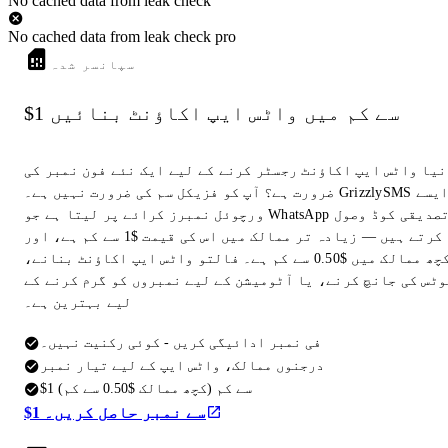
No cached data from leak check
No cached data from leak check pro
سپانسر شدہ
$1 سے کم میں واٹس ایپ اکاؤنٹ بنائیں
نیا واٹس ایپ اکاؤنٹ رجسٹر کرنے کے لیے ایک نئے فون نمبر کی
ضرورت ہے؟ آپ کو فزیکل سم کی ضرورت نہیں ہے۔ GrizzlySMS ایسے
ورچوئل نمبرز کرائے پر لیتا ہے جو WhatsApp تصدیقی کوڈ وصول
کرتے ہیں — زیادہ تر ممالک میں اس کی قیمت $1 سے کم ہے، اور
کچھ ممالک میں $0.50 سے کم ہے۔ فالتو واٹس ایپ اکاؤنٹ بنانے،
وٹس کی جانچ کرنے، یا آٹومیشن کے لیے نمبروں کو گرم کرنے کے
لیے بہترین ہے۔
فی نمبر ادائیگی کریں - کوئی رکنیت نہیں۔
درجنوں ممالک، واٹس ایپ کے لیے تیار نمبر
$1 سے کم (کچھ ممالک $0.50 سے کم)
$1 سے نمبر حاصل کریں۔