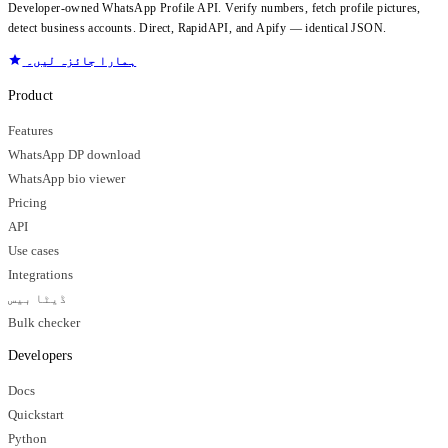
Developer-owned WhatsApp Profile API. Verify numbers, fetch profile pictures,
detect business accounts. Direct, RapidAPI, and Apify — identical JSON.
ہمارا جائزہ لیں۔
Product
Features
WhatsApp DP download
WhatsApp bio viewer
Pricing
API
Use cases
Integrations
ڈیٹا بیس
Bulk checker
Developers
Docs
Quickstart
Python