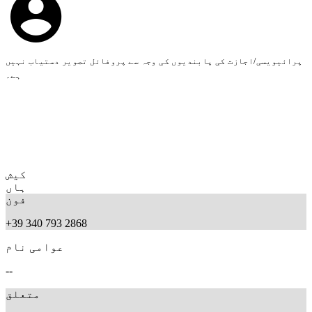
پرائیویسی/اجازت کی پابندیوں کی وجہ سے پروفائل تصویر دستیاب نہیں
ہے۔
کیش
ہاں
فون
+39 340 793 2868
عوامی نام
--
متعلق