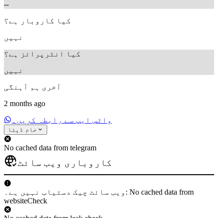
--
کیا کاروبار ہے؟
نہیں
کیا انٹرپرائز ہے؟
نہیں
آخری ہم آہنگی
2 months ago
واٹس ایپ سے رابطہ کریں۔
خام ڈیٹا
No cached data from telegram
کاروباری ویب سائٹ
ویب سائٹ چیک دستیاب نہیں ہے۔: No cached data from
websiteCheck