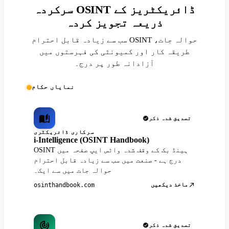
سرکردہ OSINT ڈائریکٹریز کے
ذریعہ تجویز کردہ
سب سے زیادہ قابل احترام OSINT حوالہ جات،
طریقہ کار اور کمیونٹی کی فہرستوں میں
آزادانہ طور پر درج۔
نمایاں حکام
تصدیق شدہ ذکر
سرکاری ڈائریکٹری
i-Intelligence (OSINT Handbook)
OSINT ہینڈ بک کے وقف شدہ واٹس ایپ صفحہ میں
درج ہے - صنعت میں سب سے زیادہ قابل احترام
حوالہ جات میں سے ایک۔
ماخذ دیکھیں
osinthandbook.com
تصدیق شدہ ذکر