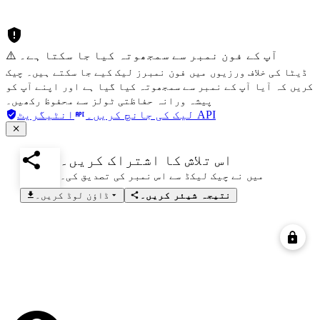
⚠️ آپ کے فون نمبر سے سمجھوتہ کیا جا سکتا ہے۔
ڈیٹا کی خلاف ورزیوں میں فون نمبرز لیک کیے جا سکتے ہیں۔ چیک
کریں کہ آیا آپ کے نمبر سے سمجھوتہ کیا گیا ہے اور اپنے آپ کو
پیشہ ورانہ حفاظتی ٹولز سے محفوظ رکھیں۔
انٹیگریٹ API
لیک کی جانچ کریں۔
اس تلاش کا اشتراک کریں۔
میں نے چیک لیکڈ سے اس نمبر کی تصدیق کی۔
نتیجہ شیئر کریں۔
ڈاؤن لوڈ کریں۔