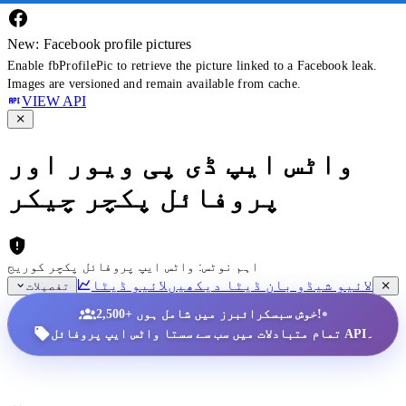
New: Facebook profile pictures
Enable fbProfilePic to retrieve the picture linked to a Facebook leak.
Images are versioned and remain available from cache.
VIEW API
واٹس ایپ ڈی پی ویور اور
پروفائل پکچر چیکر
اہم نوٹس: واٹس ایپ پروفائل پکچر کوریج
لائیو شیڈو بان ڈیٹا دیکھیں
لائیو ڈیٹا
تفصیلات
•
2,500+ خوش سبسکرائبرز میں شامل ہوں!
تمام متبادلات میں سب سے سستا واٹس ایپ پروفائل API۔