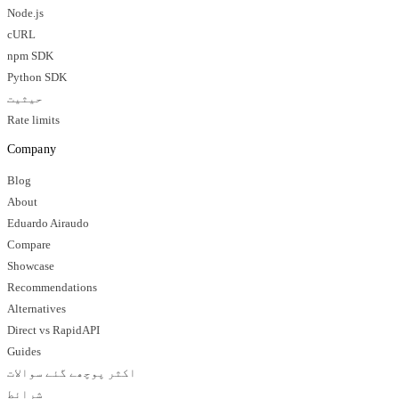
Node.js
cURL
npm SDK
Python SDK
حیثیت
Rate limits
Company
Blog
About
Eduardo Airaudo
Compare
Showcase
Recommendations
Alternatives
Direct vs RapidAPI
Guides
اکثر پوچھے گئے سوالات
شرائط