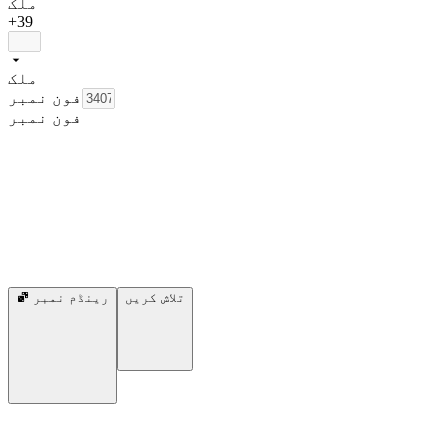
ملک
+39
ملک
فون نمبر
فون نمبر
تلاش کریں
رینڈم نمبر