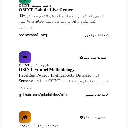
OSINT لائیو سینٹر
OSINT Cabal · Live Center
30+ کیوریٹڈ ٹولز کے ساتھ آفیشل لائیو سینٹر
میں WhatsApp پروفائل ڈیٹا API کے بطور
نمایاں۔
ماخذ دیکھیں
osintcabal.org
تصدیق شدہ ذکر
OSINT طریقہ کار
OSINT Funnel Methodology
HaveIBeenPwned، IntelligenceX، Dehashed اور
Snusbase کے آگے OSINT فنل میتھڈولوجی کے اندر
درج ہے۔
ماخذ دیکھیں
github.com/pdudotdev/ofm
تصدیق شدہ ذکر
مرتب شدہ حوالہ فہرست