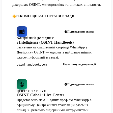
джерелах OSINT, методологіях та списках спільноти.
РЕКОМЕНДОВАНІ ОРГАНИ ВЛАДИ
Підтверджена згадка
ОФІЦІЙНИЙ ДОВІДНИК
i-Intelligence (OSINT Handbook)
Зазначено на спеціальній сторінці WhatsApp у
Довіднику OSINT — одному з найшанованіших
джерел інформації в галузі.
Переглянути джерело
osinthandbook.com
Підтверджена згадка
ЦЕНТР OSINT LIVE
OSINT Cabal · Live Center
Представлено як API даних профілю WhatsApp в
офіційному Центрі живих трансляцій разом із
понад 30 ретельно підібраними інструментами.