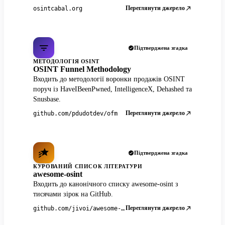
Переглянути джерело
osintcabal.org
Підтверджена згадка
МЕТОДОЛОГІЯ OSINT
OSINT Funnel Methodology
Входить до методології воронки продажів OSINT
поруч із HaveIBeenPwned, IntelligenceX, Dehashed та
Snusbase.
Переглянути джерело
github.com/pdudotdev/ofm
Підтверджена згадка
КУРОВАНИЙ СПИСОК ЛІТЕРАТУРИ
awesome-osint
Входить до канонічного списку awesome-osint з
тисячами зірок на GitHub.
Переглянути джерело
github.com/jivoi/awesome-osint