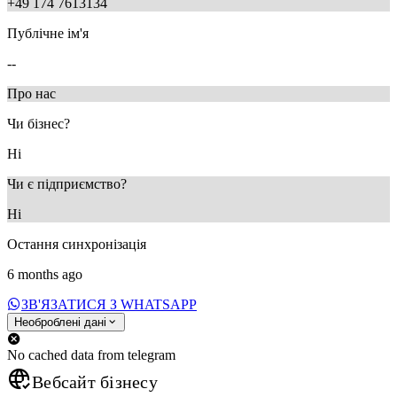
+49 174 7613134
Публічне ім'я
--
Про нас
Чи бізнес?
Ні
Чи є підприємство?
Ні
Остання синхронізація
6 months ago
ЗВ'ЯЗАТИСЯ З WHATSAPP
Необроблені дані
No cached data from telegram
Вебсайт бізнесу