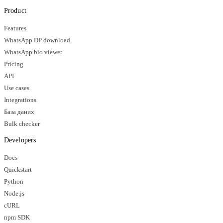
Product
Features
WhatsApp DP download
WhatsApp bio viewer
Pricing
API
Use cases
Integrations
База даних
Bulk checker
Developers
Docs
Quickstart
Python
Node.js
cURL
npm SDK