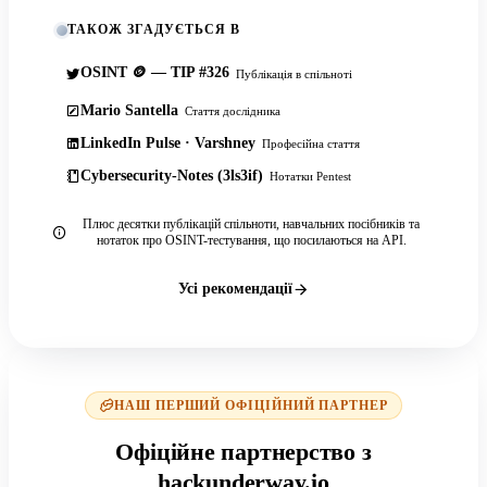
ТАКОЖ ЗГАДУЄТЬСЯ В
OSINT 🪙 — TIP #326
Публікація в спільноті
Mario Santella
Стаття дослідника
LinkedIn Pulse · Varshney
Професійна стаття
Cybersecurity-Notes (3ls3if)
Нотатки Pentest
Плюс десятки публікацій спільноти, навчальних посібників та
нотаток про OSINT-тестування, що посилаються на API.
Усі рекомендації
НАШ ПЕРШИЙ ОФІЦІЙНИЙ ПАРТНЕР
Офіційне партнерство з
hackunderway.io