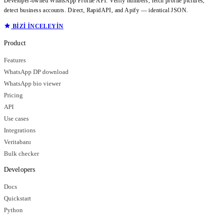
Developer-owned WhatsApp Profile API. Verify numbers, fetch profile pictures,
detect business accounts. Direct, RapidAPI, and Apify — identical JSON.
BIZI INCELEYIN
Product
Features
WhatsApp DP download
WhatsApp bio viewer
Pricing
API
Use cases
Integrations
Veritabanı
Bulk checker
Developers
Docs
Quickstart
Python