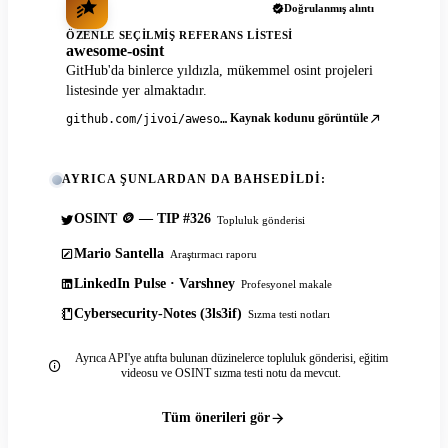
Doğrulanmış alıntı
ÖZENLE SEÇILMIŞ REFERANS LISTESI
awesome-osint
GitHub'da binlerce yıldızla, mükemmel osint projeleri
listesinde yer almaktadır.
Kaynak kodunu görüntüle
github.com/jivoi/awesome-osint
AYRICA ŞUNLARDAN DA BAHSEDILDI:
OSINT 🪙 — TIP #326
Topluluk gönderisi
Mario Santella
Araştırmacı raporu
LinkedIn Pulse · Varshney
Profesyonel makale
Cybersecurity-Notes (3ls3if)
Sızma testi notları
Ayrıca API'ye atıfta bulunan düzinelerce topluluk gönderisi, eğitim
videosu ve OSINT sızma testi notu da mevcut.
Tüm önerileri gör