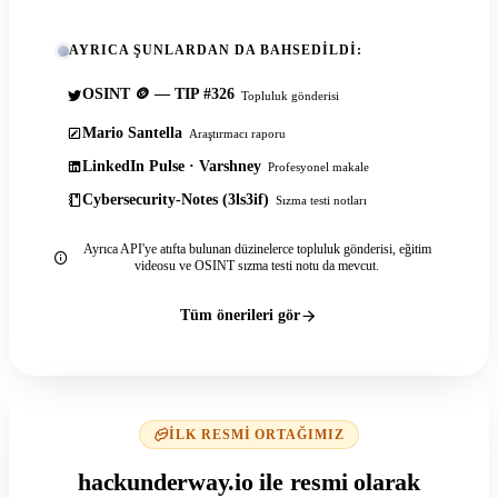
AYRICA ŞUNLARDAN DA BAHSEDILDI:
OSINT 🪙 — TIP #326
Topluluk gönderisi
Mario Santella
Araştırmacı raporu
LinkedIn Pulse · Varshney
Profesyonel makale
Cybersecurity-Notes (3ls3if)
Sızma testi notları
Ayrıca API'ye atıfta bulunan düzinelerce topluluk gönderisi, eğitim
videosu ve OSINT sızma testi notu da mevcut.
Tüm önerileri gör
İLK RESMI ORTAĞIMIZ
hackunderway.io ile resmi olarak