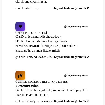
olarak öne çıkarılmıştır.
Kaynak kodunu görüntüle
osintcabal.org
Doğrulanmış alıntı
OSINT METODOLOJISI
OSINT Funnel Methodology
OSINT Funnel Methodology içerisinde
HaveIBeenPwned, IntelligenceX, Dehashed ve
Snusbase'in yanında listelenmiştir.
Kaynak kodunu görüntüle
github.com/pdudotdev/ofm
Doğrulanmış alıntı
ÖZENLE SEÇILMIŞ REFERANS LISTESI
awesome-osint
GitHub'da binlerce yıldızla, mükemmel osint projeleri
listesinde yer almaktadır.
Kaynak kodunu görüntüle
github.com/jivoi/awesome-osint