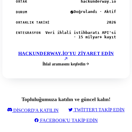
hackunderway.io
ORTAK
Doğrulandı · Aktif
DURUM
2026
ORTAKLIK TARIHI
Veri ihlali istihbaratı API'si
ENTEGRASYON
· 15 milyar+ kayıt
HACKUNDERWAY.IO'YU ZIYARET EDIN
İhlal aramasını keşfedin
Topluluğumuza katılın ve güncel kalın!
TWITTER'I TAKIP EDIN
DISCORD'A KATILIN
FACEBOOK'U TAKIP EDIN