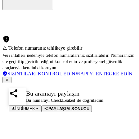
⚠️ Telefon numaranız tehlikeye girebilir
Veri ihlalleri nedeniyle telefon numaralarınız sızdırılabilir. Numaranızın
ele geçirilip geçirilmediğini kontrol edin ve profesyonel güvenlik
araçlarıyla kendinizi koruyun.
SIZINTILARI KONTROL EDIN
API'YI ENTEGRE EDIN
Bu aramayı paylaşın
Bu numarayı CheckLeaked ile doğruladım.
İNDIRMEK
PAYLAŞIM SONUCU