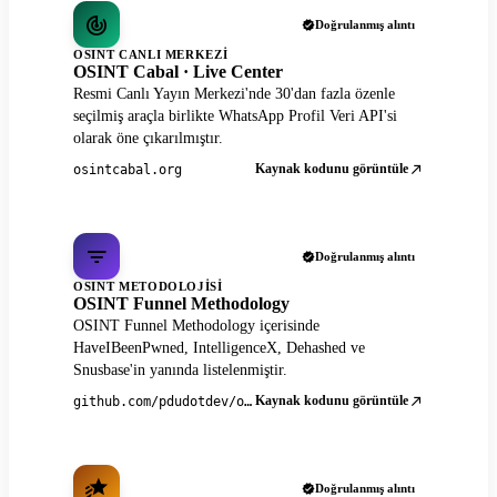
Doğrulanmış alıntı
OSINT CANLI MERKEZI
OSINT Cabal · Live Center
Resmi Canlı Yayın Merkezi'nde 30'dan fazla özenle
seçilmiş araçla birlikte WhatsApp Profil Veri API'si
olarak öne çıkarılmıştır.
Kaynak kodunu görüntüle
osintcabal.org
Doğrulanmış alıntı
OSINT METODOLOJISI
OSINT Funnel Methodology
OSINT Funnel Methodology içerisinde
HaveIBeenPwned, IntelligenceX, Dehashed ve
Snusbase'in yanında listelenmiştir.
Kaynak kodunu görüntüle
github.com/pdudotdev/ofm
Doğrulanmış alıntı