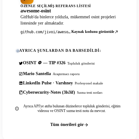
ÖZENLE SEÇILMIŞ REFERANS LISTESI
awesome-osint
GitHub'da binlerce yıldızla, mükemmel osint projeleri
listesinde yer almaktadır.
Kaynak kodunu görüntüle
github.com/jivoi/awesome-osint
AYRICA ŞUNLARDAN DA BAHSEDILDI:
OSINT 🪙 — TIP #326
Topluluk gönderisi
Mario Santella
Araştırmacı raporu
LinkedIn Pulse · Varshney
Profesyonel makale
Cybersecurity-Notes (3ls3if)
Sızma testi notları
Ayrıca API'ye atıfta bulunan düzinelerce topluluk gönderisi, eğitim
videosu ve OSINT sızma testi notu da mevcut.
Tüm önerileri gör