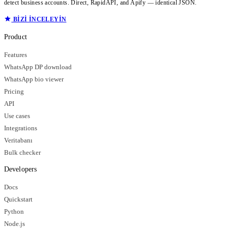
detect business accounts. Direct, RapidAPI, and Apify — identical JSON.
BIZI INCELEYIN
Product
Features
WhatsApp DP download
WhatsApp bio viewer
Pricing
API
Use cases
Integrations
Veritabanı
Bulk checker
Developers
Docs
Quickstart
Python
Node.js