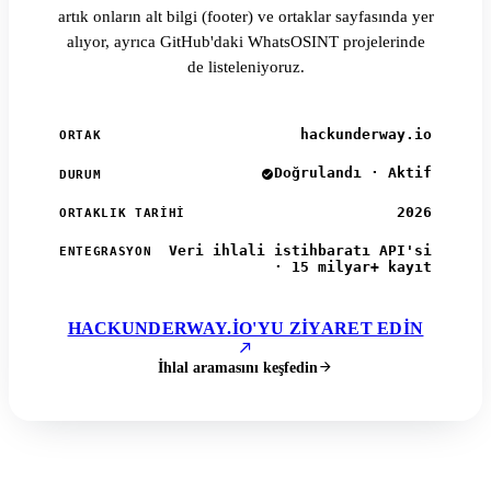
artık onların alt bilgi (footer) ve ortaklar sayfasında yer
alıyor, ayrıca GitHub'daki WhatsOSINT projelerinde
de listeleniyoruz.
hackunderway.io
ORTAK
Doğrulandı · Aktif
DURUM
2026
ORTAKLIK TARIHI
Veri ihlali istihbaratı API'si
ENTEGRASYON
· 15 milyar+ kayıt
HACKUNDERWAY.IO'YU ZIYARET EDIN
İhlal aramasını keşfedin