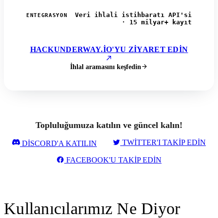
Veri ihlali istihbaratı API'si
ENTEGRASYON
· 15 milyar+ kayıt
HACKUNDERWAY.IO'YU ZIYARET EDIN
İhlal aramasını keşfedin
Topluluğumuza katılın ve güncel kalın!
TWITTER'I TAKIP EDIN
DISCORD'A KATILIN
FACEBOOK'U TAKIP EDIN
Kullanıcılarımız Ne Diyor