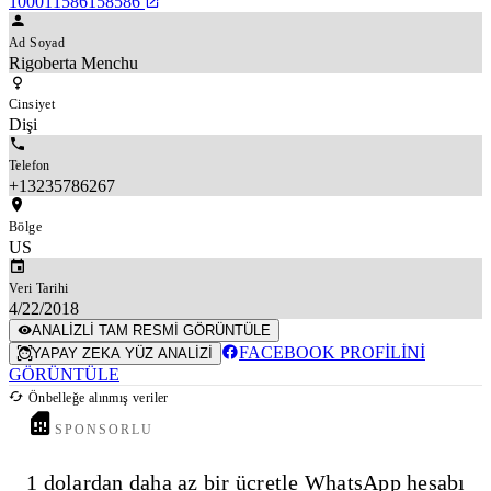
100011586158586
Ad Soyad
Rigoberta Menchu
Cinsiyet
Dişi
Telefon
+13235786267
Bölge
US
Veri Tarihi
4/22/2018
ANALIZLI TAM RESMI GÖRÜNTÜLE
FACEBOOK PROFILINI
YAPAY ZEKA YÜZ ANALIZI
GÖRÜNTÜLE
Önbelleğe alınmış veriler
SPONSORLU
1 dolardan daha az bir ücretle WhatsApp hesabı