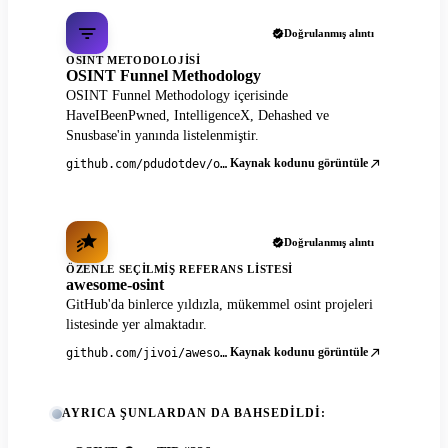
Doğrulanmış alıntı
OSINT METODOLOJISI
OSINT Funnel Methodology
OSINT Funnel Methodology içerisinde
HaveIBeenPwned, IntelligenceX, Dehashed ve
Snusbase'in yanında listelenmiştir.
Kaynak kodunu görüntüle
github.com/pdudotdev/ofm
Doğrulanmış alıntı
ÖZENLE SEÇILMIŞ REFERANS LISTESI
awesome-osint
GitHub'da binlerce yıldızla, mükemmel osint projeleri
listesinde yer almaktadır.
Kaynak kodunu görüntüle
github.com/jivoi/awesome-osint
AYRICA ŞUNLARDAN DA BAHSEDILDI: