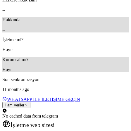
--
Hakkında
--
İşletme mi?
Hayır
Kurumsal mı?
Hayır
Son senkronizasyon
11 months ago
WHATSAPP ILE ILETIŞIME GEÇIN
Ham Veriler
No cached data from telegram
İşletme web sitesi