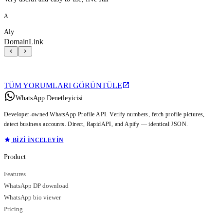
A
Aly
DomainLink
TÜM YORUMLARI GÖRÜNTÜLE
WhatsApp Denetleyicisi
Developer-owned WhatsApp Profile API. Verify numbers, fetch profile pictures,
detect business accounts. Direct, RapidAPI, and Apify — identical JSON.
BIZI INCELEYIN
Product
Features
WhatsApp DP download
WhatsApp bio viewer
Pricing