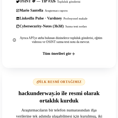
OSINT 🪙 — TIP #326
Topluluk gönderisi
Mario Santella
Araştırmacı raporu
LinkedIn Pulse · Varshney
Profesyonel makale
Cybersecurity-Notes (3ls3if)
Sızma testi notları
Ayrıca API'ye atıfta bulunan düzinelerce topluluk gönderisi, eğitim
videosu ve OSINT sızma testi notu da mevcut.
Tüm önerileri gör
İLK RESMI ORTAĞIMIZ
hackunderway.io ile resmi olarak
ortaklık kurduk
Araştırmacıların bir telefon numarasından ifşa
verilerine tek adımda ulaşabilmesi için kurulmuş, iki