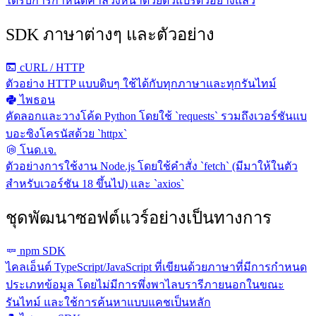
ได้รับการกำหนดค่าล่วงหน้าด้วยตัวแปรตัวอย่างแล้ว
SDK ภาษาต่างๆ และตัวอย่าง
cURL / HTTP
ตัวอย่าง HTTP แบบดิบๆ ใช้ได้กับทุกภาษาและทุกรันไทม์
ไพธอน
คัดลอกและวางโค้ด Python โดยใช้ `requests` รวมถึงเวอร์ชันแบ
บอะซิงโครนัสด้วย `httpx`
โนด.เจ.
ตัวอย่างการใช้งาน Node.js โดยใช้คำสั่ง `fetch` (มีมาให้ในตัว
สำหรับเวอร์ชัน 18 ขึ้นไป) และ `axios`
ชุดพัฒนาซอฟต์แวร์อย่างเป็นทางการ
npm SDK
ไคลเอ็นต์ TypeScript/JavaScript ที่เขียนด้วยภาษาที่มีการกำหนด
ประเภทข้อมูล โดยไม่มีการพึ่งพาไลบรารีภายนอกในขณะ
รันไทม์ และใช้การค้นหาแบบแคชเป็นหลัก