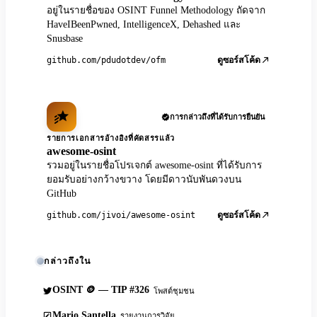
อยู่ในรายชื่อของ OSINT Funnel Methodology ถัดจาก
HaveIBeenPwned, IntelligenceX, Dehashed และ
Snusbase
github.com/pdudotdev/ofm
ดูซอร์สโค้ด
การกล่าวถึงที่ได้รับการยืนยัน
รายการเอกสารอ้างอิงที่คัดสรรแล้ว
awesome-osint
รวมอยู่ในรายชื่อโปรเจกต์ awesome-osint ที่ได้รับการ
ยอมรับอย่างกว้างขวาง โดยมีดาวนับพันดวงบน
GitHub
github.com/jivoi/awesome-osint
ดูซอร์สโค้ด
กล่าวถึงใน
OSINT 🪙 — TIP #326
โพสต์ชุมชน
Mario Santella
รายงานการวิจัย