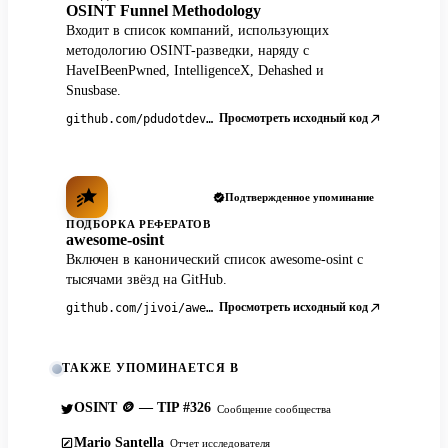
OSINT Funnel Methodology
Входит в список компаний, использующих
методологию OSINT-разведки, наряду с
HaveIBeenPwned, IntelligenceX, Dehashed и
Snusbase.
Просмотреть исходный код
github.com/pdudotdev/ofm
Подтвержденное упоминание
ПОДБОРКА РЕФЕРАТОВ
awesome-osint
Включен в канонический список awesome-osint с
тысячами звёзд на GitHub.
Просмотреть исходный код
github.com/jivoi/awesome-osint
ТАКЖЕ УПОМИНАЕТСЯ В
OSINT 🪙 — TIP #326
Сообщение сообщества
Mario Santella
Отчет исследователя