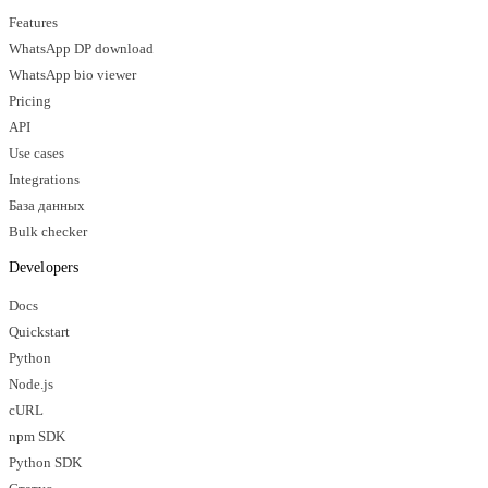
Features
WhatsApp DP download
WhatsApp bio viewer
Pricing
API
Use cases
Integrations
База данных
Bulk checker
Developers
Docs
Quickstart
Python
Node.js
cURL
npm SDK
Python SDK