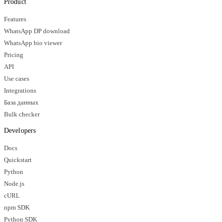
Product
Features
WhatsApp DP download
WhatsApp bio viewer
Pricing
API
Use cases
Integrations
База данных
Bulk checker
Developers
Docs
Quickstart
Python
Node.js
cURL
npm SDK
Python SDK