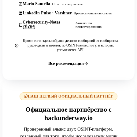
Mario Santella
Отчет исследователя
LinkedIn Pulse · Varshney
Профессиональная статья
Cybersecurity-Notes
Заметки по
(3ls3if)
пентестированию
Кроме того, здесь собраны десятки сообщений от сообщества,
руководств и заметок по OSINT-пентестингу, в которых
упоминается API.
Все рекомендации
НАШ ПЕРВЫЙ ОФИЦИАЛЬНЫЙ ПАРТНЁР
Официальное партнёрство с
hackunderway.io
Проверенный альянс двух OSINT-платформ,
созданный для того, чтобы исследователи могли