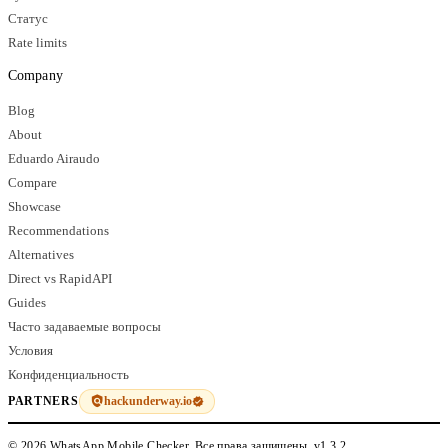
Статус
Rate limits
Company
Blog
About
Eduardo Airaudo
Compare
Showcase
Recommendations
Alternatives
Direct vs RapidAPI
Guides
Часто задаваемые вопросы
Условия
Конфиденциальность
hackunderway.io
PARTNERS
© 2026 WhatsApp Mobile Checker. Все права защищены.
v1.3.2