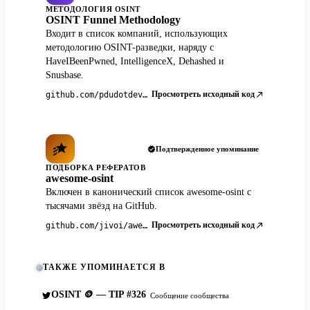
МЕТОДОЛОГИЯ OSINT
OSINT Funnel Methodology
Входит в список компаний, использующих
методологию OSINT-разведки, наряду с
HaveIBeenPwned, IntelligenceX, Dehashed и
Snusbase.
Просмотреть исходный код
github.com/pdudotdev/ofm
Подтвержденное упоминание
ПОДБОРКА РЕФЕРАТОВ
awesome-osint
Включен в канонический список awesome-osint с
тысячами звёзд на GitHub.
Просмотреть исходный код
github.com/jivoi/awesome-osint
ТАКЖЕ УПОМИНАЕТСЯ В
OSINT 🪙 — TIP #326
Сообщение сообщества