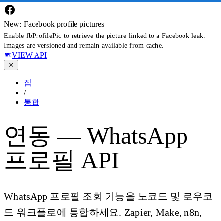
New: Facebook profile pictures
Enable fbProfilePic to retrieve the picture linked to a Facebook leak.
Images are versioned and remain available from cache.
VIEW API
집
/
통합
연동 — WhatsApp
프로필 API
WhatsApp 프로필 조회 기능을 노코드 및 로우코
드 워크플로에 통합하세요. Zapier, Make, n8n,