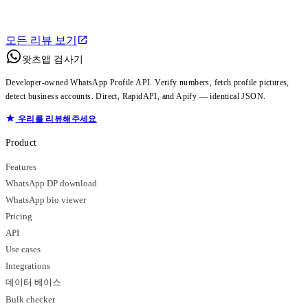
모든 리뷰 보기
왓츠앱 검사기
Developer-owned WhatsApp Profile API. Verify numbers, fetch profile pictures,
detect business accounts. Direct, RapidAPI, and Apify — identical JSON.
우리를 리뷰해주세요
Product
Features
WhatsApp DP download
WhatsApp bio viewer
Pricing
API
Use cases
Integrations
데이터 베이스
Bulk checker