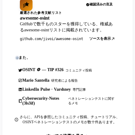
確認済みの言及
厳選された参考文献リスト
awesome-osint
GitHubで数千ものスターを獲得している、権威あ
るawesome-osintリストに掲載されています。
ソースを表示
github.com/jivoi/awesome-osint
また、
OSINT 🪙 — TIP #326
コミュニティ投稿
Mario Santella
研究者による報告
LinkedIn Pulse · Varshney
専門記事
Cybersecurity-Notes
ペネトレーションテストに関す
(3ls3if)
るメモ
さらに、APIを参照したコミュニティ投稿、チュートリアル、
OSINTペネトレーションテストのメモが数十件あります。