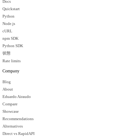
Docs
Quickstart
Python
Node.js
cURL
npm SDK
Python SDK
状態
Rate limits
Company
Blog
About
Eduardo Airaudo
Compare
Showcase
Recommendations
Alternatives
Direct vs RapidAPI