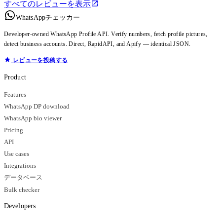
すべてのレビューを表示
WhatsAppチェッカー
Developer-owned WhatsApp Profile API. Verify numbers, fetch profile pictures,
detect business accounts. Direct, RapidAPI, and Apify — identical JSON.
レビューを投稿する
Product
Features
WhatsApp DP download
WhatsApp bio viewer
Pricing
API
Use cases
Integrations
データベース
Bulk checker
Developers