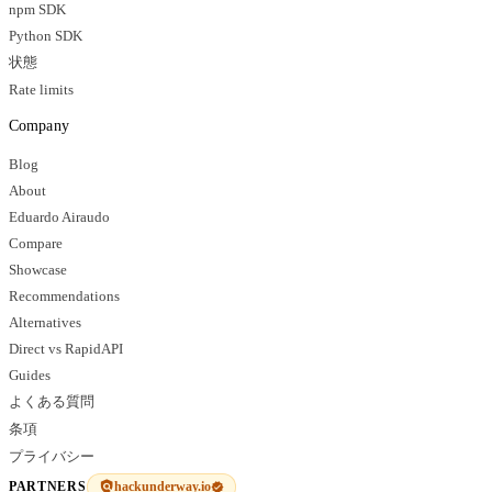
npm SDK
Python SDK
状態
Rate limits
Company
Blog
About
Eduardo Airaudo
Compare
Showcase
Recommendations
Alternatives
Direct vs RapidAPI
Guides
よくある質問
条項
プライバシー
hackunderway.io
PARTNERS