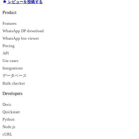
レビューを投稿する
Product
Features
WhatsApp DP download
WhatsApp bio viewer
Pricing
API
Use cases
Integrations
データベース
Bulk checker
Developers
Docs
Quickstart
Python
Node.js
cURL