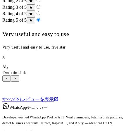
Rating 2 of 5
Rating 3 of 5
Rating 4 of 5
Rating 5 of 5
Very useful and easy to use
Very useful and easy to use, five star
A
Aly
DomainLink
すべてのレビューを表示
WhatsAppチェッカー
Developer-owned WhatsApp Profile API. Verify numbers, fetch profile pictures,
detect business accounts. Direct, RapidAPI, and Apify — identical JSON.