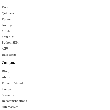
Docs
Quickstart
Python
Node.js
cURL
npm SDK
Python SDK
状態
Rate limits
Company
Blog
About
Eduardo Airaudo
Compare
Showcase
Recommendations
Alternatives