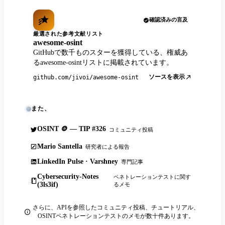
確認済みの言及
厳選された参考文献リスト
awesome-osint
GitHubで数千ものスターを獲得している、権威あ
るawesome-osintリストに掲載されています。
ソースを表示
github.com/jivoi/awesome-osint
また、
OSINT 🪙 — TIP #326
コミュニティ投稿
Mario Santella
研究者による報告
LinkedIn Pulse · Varshney
専門記事
Cybersecurity-Notes
ペネトレーションテストに関す
(3ls3if)
るメモ
さらに、APIを参照したコミュニティ投稿、チュートリアル、
OSINTペネトレーションテストのメモが数十件あります。