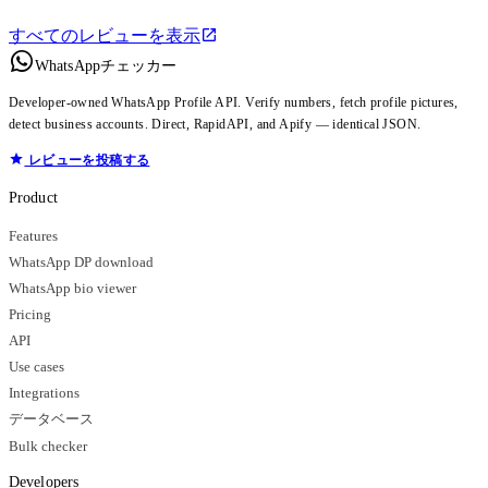
すべてのレビューを表示
WhatsAppチェッカー
Developer-owned WhatsApp Profile API. Verify numbers, fetch profile pictures,
detect business accounts. Direct, RapidAPI, and Apify — identical JSON.
レビューを投稿する
Product
Features
WhatsApp DP download
WhatsApp bio viewer
Pricing
API
Use cases
Integrations
データベース
Bulk checker
Developers