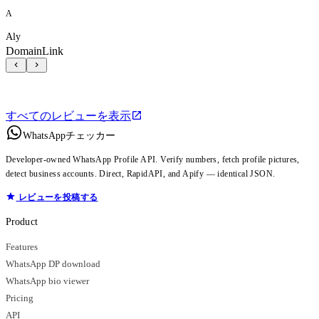
A
Aly
DomainLink
すべてのレビューを表示
WhatsAppチェッカー
Developer-owned WhatsApp Profile API. Verify numbers, fetch profile pictures,
detect business accounts. Direct, RapidAPI, and Apify — identical JSON.
レビューを投稿する
Product
Features
WhatsApp DP download
WhatsApp bio viewer
Pricing
API