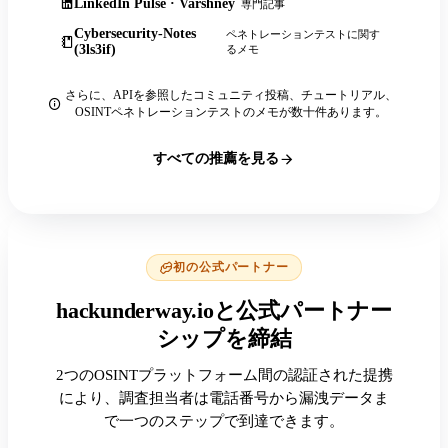
LinkedIn Pulse · Varshney
専門記事
Cybersecurity-Notes
ペネトレーションテストに関す
(3ls3if)
るメモ
さらに、APIを参照したコミュニティ投稿、チュートリアル、
OSINTペネトレーションテストのメモが数十件あります。
すべての推薦を見る
初の公式パートナー
hackunderway.ioと公式パートナー
シップを締結
2つのOSINTプラットフォーム間の認証された提携
により、調査担当者は電話番号から漏洩データま
で一つのステップで到達できます。