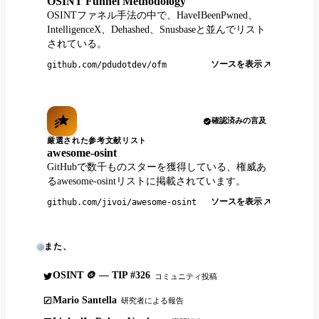
OSINT Funnel Methodology
OSINTファネル手法の中で、HaveIBeenPwned、
IntelligenceX、Dehashed、Snusbaseと並んでリスト
されている。
ソースを表示
github.com/pdudotdev/ofm
確認済みの言及
厳選された参考文献リスト
awesome-osint
GitHubで数千ものスターを獲得している、権威あ
るawesome-osintリストに掲載されています。
ソースを表示
github.com/jivoi/awesome-osint
また、
OSINT 🪙 — TIP #326
コミュニティ投稿
Mario Santella
研究者による報告