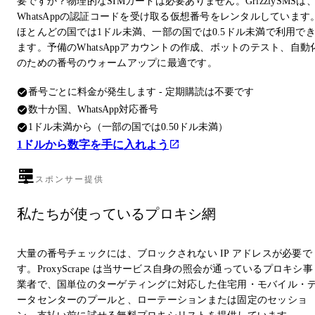
要ですか？物理的なSIMカードは必要ありません。GrizzlySMSは
WhatsAppの認証コードを受け取る仮想番号をレンタルしています
ほとんどの国では1ドル未満、一部の国では0.5ドル未満で利用で
ます。予備のWhatsAppアカウントの作成、ボットのテスト、自動
のための番号のウォームアップに最適です。
番号ごとに料金が発生します - 定期購読は不要です
数十か国、WhatsApp対応番号
1ドル未満から（一部の国では0.50ドル未満）
1ドルから数字を手に入れよう
スポンサー提供
私たちが使っているプロキシ網
大量の番号チェックには、ブロックされない IP アドレスが必要で
す。ProxyScrape は当サービス自身の照会が通っているプロキシ事
業者で、国単位のターゲティングに対応した住宅用・モバイル・
ータセンターのプールと、ローテーションまたは固定のセッショ