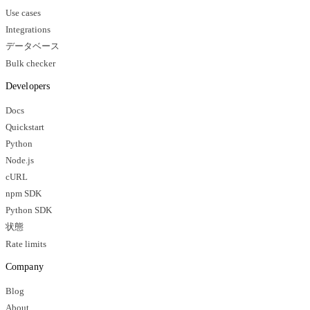
Use cases
Integrations
データベース
Bulk checker
Developers
Docs
Quickstart
Python
Node.js
cURL
npm SDK
Python SDK
状態
Rate limits
Company
Blog
About