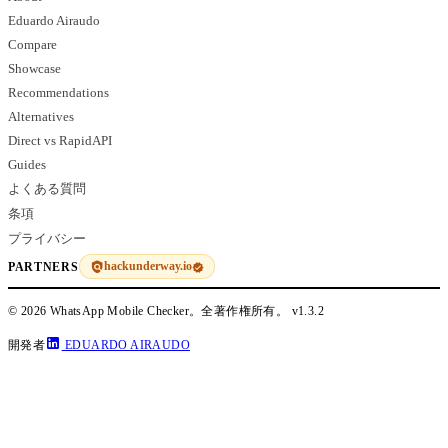
Eduardo Airaudo
Compare
Showcase
Recommendations
Alternatives
Direct vs RapidAPI
Guides
よくある質問
条項
プライバシー
hackunderway.io
PARTNERS
© 2026 WhatsApp Mobile Checker。全著作権所有。
v1.3.2
開発者
EDUARDO AIRAUDO