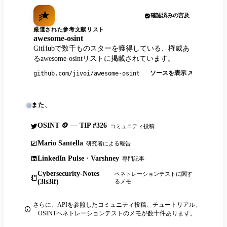
確認済みの言及
厳選された参考文献リスト
awesome-osint
GitHubで数千ものスターを獲得している、権威あ
るawesome-osintリストに掲載されています。
ソースを表示
github.com/jivoi/awesome-osint
また、
OSINT 🪙 — TIP #326
コミュニティ投稿
Mario Santella
研究者による報告
LinkedIn Pulse · Varshney
専門記事
Cybersecurity-Notes
ペネトレーションテストに関す
(3ls3if)
るメモ
さらに、APIを参照したコミュニティ投稿、チュートリアル、
OSINTペネトレーションテストのメモが数十件あります。