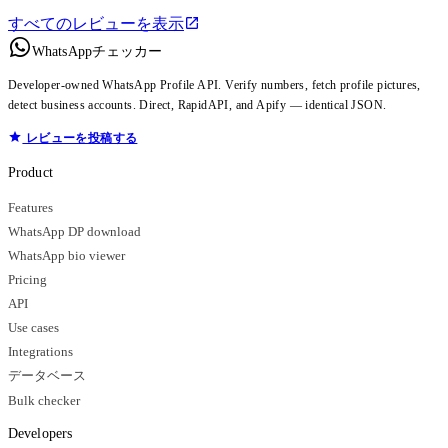
すべてのレビューを表示
WhatsAppチェッカー
Developer-owned WhatsApp Profile API. Verify numbers, fetch profile pictures,
detect business accounts. Direct, RapidAPI, and Apify — identical JSON.
レビューを投稿する
Product
Features
WhatsApp DP download
WhatsApp bio viewer
Pricing
API
Use cases
Integrations
データベース
Bulk checker
Developers