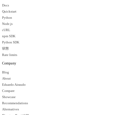
Docs
Quickstart
Python
Node.js
cURL
npm SDK
Python SDK
状態
Rate limits
Company
Blog
About
Eduardo Airaudo
Compare
Showcase
Recommendations
Alternatives