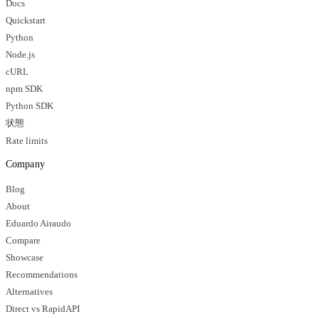
Docs
Quickstart
Python
Node.js
cURL
npm SDK
Python SDK
状態
Rate limits
Company
Blog
About
Eduardo Airaudo
Compare
Showcase
Recommendations
Alternatives
Direct vs RapidAPI