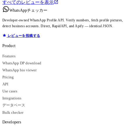
すべてのレビューを表示
WhatsAppチェッカー
Developer-owned WhatsApp Profile API. Verify numbers, fetch profile pictures,
detect business accounts. Direct, RapidAPI, and Apify — identical JSON.
レビューを投稿する
Product
Features
WhatsApp DP download
WhatsApp bio viewer
Pricing
API
Use cases
Integrations
データベース
Bulk checker
Developers