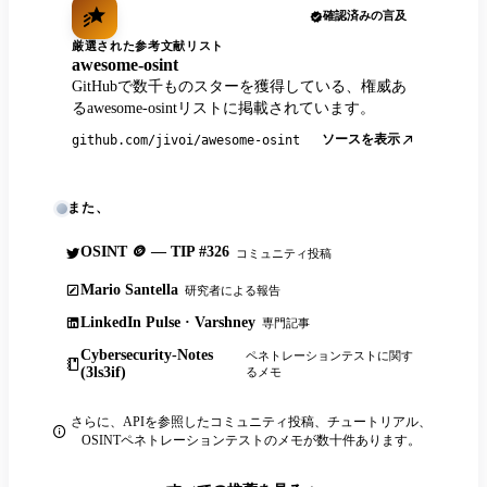
確認済みの言及
厳選された参考文献リスト
awesome-osint
GitHubで数千ものスターを獲得している、権威あ
るawesome-osintリストに掲載されています。
ソースを表示
github.com/jivoi/awesome-osint
また、
OSINT 🪙 — TIP #326
コミュニティ投稿
Mario Santella
研究者による報告
LinkedIn Pulse · Varshney
専門記事
Cybersecurity-Notes
ペネトレーションテストに関す
(3ls3if)
るメモ
さらに、APIを参照したコミュニティ投稿、チュートリアル、
OSINTペネトレーションテストのメモが数十件あります。