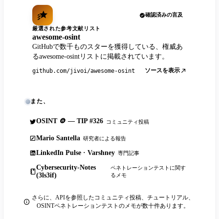
確認済みの言及
厳選された参考文献リスト
awesome-osint
GitHubで数千ものスターを獲得している、権威あ
るawesome-osintリストに掲載されています。
ソースを表示
github.com/jivoi/awesome-osint
また、
OSINT 🪙 — TIP #326
コミュニティ投稿
Mario Santella
研究者による報告
LinkedIn Pulse · Varshney
専門記事
Cybersecurity-Notes
ペネトレーションテストに関す
(3ls3if)
るメモ
さらに、APIを参照したコミュニティ投稿、チュートリアル、
OSINTペネトレーションテストのメモが数十件あります。