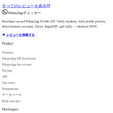
すべてのレビューを表示
WhatsAppチェッカー
Developer-owned WhatsApp Profile API. Verify numbers, fetch profile pictures,
detect business accounts. Direct, RapidAPI, and Apify — identical JSON.
レビューを投稿する
Product
Features
WhatsApp DP download
WhatsApp bio viewer
Pricing
API
Use cases
Integrations
データベース
Bulk checker
Developers