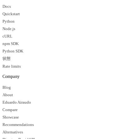
Docs
Quickstart
Python
Node.js
cURL
npm SDK
Python SDK
状態
Rate limits
Company
Blog
About
Eduardo Airaudo
Compare
Showcase
Recommendations
Alternatives