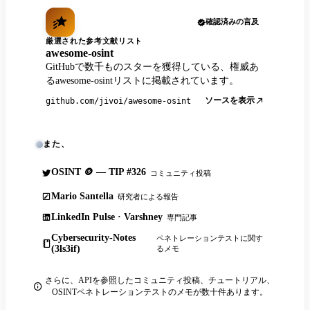
確認済みの言及
厳選された参考文献リスト
awesome-osint
GitHubで数千ものスターを獲得している、権威あ
るawesome-osintリストに掲載されています。
ソースを表示
github.com/jivoi/awesome-osint
また、
OSINT 🪙 — TIP #326
コミュニティ投稿
Mario Santella
研究者による報告
LinkedIn Pulse · Varshney
専門記事
Cybersecurity-Notes
ペネトレーションテストに関す
(3ls3if)
るメモ
さらに、APIを参照したコミュニティ投稿、チュートリアル、
OSINTペネトレーションテストのメモが数十件あります。