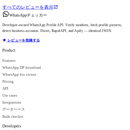
すべてのレビューを表示
WhatsAppチェッカー
Developer-owned WhatsApp Profile API. Verify numbers, fetch profile pictures,
detect business accounts. Direct, RapidAPI, and Apify — identical JSON.
レビューを投稿する
Product
Features
WhatsApp DP download
WhatsApp bio viewer
Pricing
API
Use cases
Integrations
データベース
Bulk checker
Developers