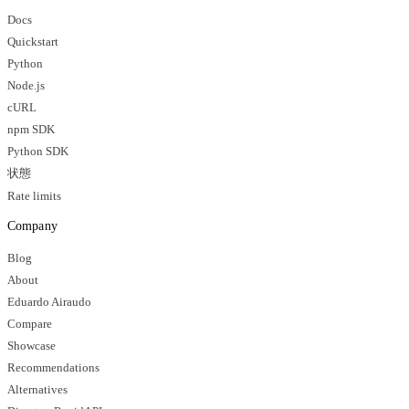
Docs
Quickstart
Python
Node.js
cURL
npm SDK
Python SDK
状態
Rate limits
Company
Blog
About
Eduardo Airaudo
Compare
Showcase
Recommendations
Alternatives