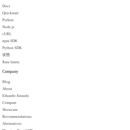
Docs
Quickstart
Python
Node.js
cURL
npm SDK
Python SDK
状態
Rate limits
Company
Blog
About
Eduardo Airaudo
Compare
Showcase
Recommendations
Alternatives