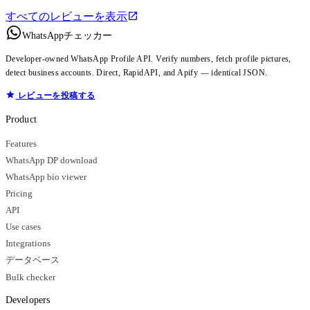
すべてのレビューを表示
WhatsAppチェッカー
Developer-owned WhatsApp Profile API. Verify numbers, fetch profile pictures,
detect business accounts. Direct, RapidAPI, and Apify — identical JSON.
レビューを投稿する
Product
Features
WhatsApp DP download
WhatsApp bio viewer
Pricing
API
Use cases
Integrations
データベース
Bulk checker
Developers