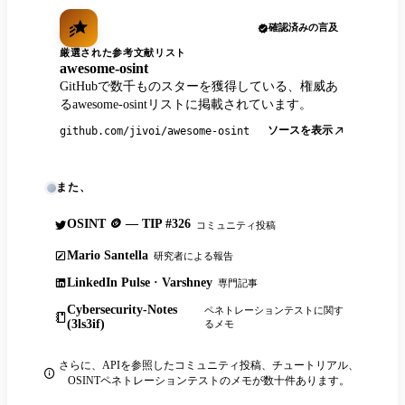
確認済みの言及
厳選された参考文献リスト
awesome-osint
GitHubで数千ものスターを獲得している、権威あ
るawesome-osintリストに掲載されています。
ソースを表示
github.com/jivoi/awesome-osint
また、
OSINT 🪙 — TIP #326
コミュニティ投稿
Mario Santella
研究者による報告
LinkedIn Pulse · Varshney
専門記事
Cybersecurity-Notes
ペネトレーションテストに関す
(3ls3if)
るメモ
さらに、APIを参照したコミュニティ投稿、チュートリアル、
OSINTペネトレーションテストのメモが数十件あります。