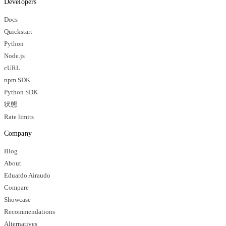
Developers
Docs
Quickstart
Python
Node.js
cURL
npm SDK
Python SDK
状態
Rate limits
Company
Blog
About
Eduardo Airaudo
Compare
Showcase
Recommendations
Alternatives