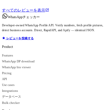
すべてのレビューを表示
WhatsAppチェッカー
Developer-owned WhatsApp Profile API. Verify numbers, fetch profile pictures,
detect business accounts. Direct, RapidAPI, and Apify — identical JSON.
レビューを投稿する
Product
Features
WhatsApp DP download
WhatsApp bio viewer
Pricing
API
Use cases
Integrations
データベース
Bulk checker