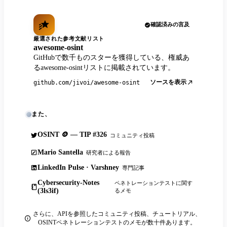
確認済みの言及
厳選された参考文献リスト
awesome-osint
GitHubで数千ものスターを獲得している、権威あ
るawesome-osintリストに掲載されています。
ソースを表示
github.com/jivoi/awesome-osint
また、
OSINT 🪙 — TIP #326
コミュニティ投稿
Mario Santella
研究者による報告
LinkedIn Pulse · Varshney
専門記事
Cybersecurity-Notes
ペネトレーションテストに関す
(3ls3if)
るメモ
さらに、APIを参照したコミュニティ投稿、チュートリアル、
OSINTペネトレーションテストのメモが数十件あります。