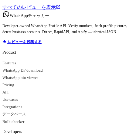
すべてのレビューを表示
WhatsAppチェッカー
Developer-owned WhatsApp Profile API. Verify numbers, fetch profile pictures,
detect business accounts. Direct, RapidAPI, and Apify — identical JSON.
レビューを投稿する
Product
Features
WhatsApp DP download
WhatsApp bio viewer
Pricing
API
Use cases
Integrations
データベース
Bulk checker
Developers