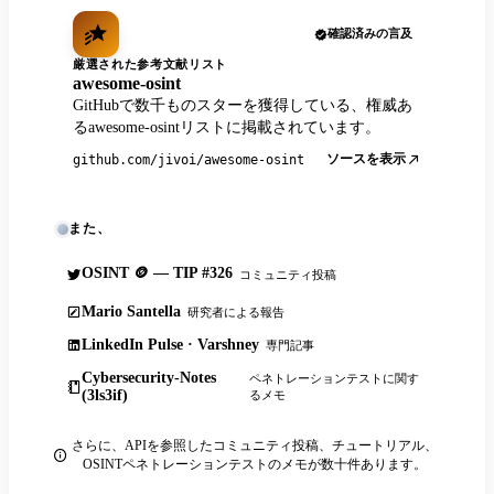
確認済みの言及
厳選された参考文献リスト
awesome-osint
GitHubで数千ものスターを獲得している、権威あ
るawesome-osintリストに掲載されています。
ソースを表示
github.com/jivoi/awesome-osint
また、
OSINT 🪙 — TIP #326
コミュニティ投稿
Mario Santella
研究者による報告
LinkedIn Pulse · Varshney
専門記事
Cybersecurity-Notes
ペネトレーションテストに関す
(3ls3if)
るメモ
さらに、APIを参照したコミュニティ投稿、チュートリアル、
OSINTペネトレーションテストのメモが数十件あります。