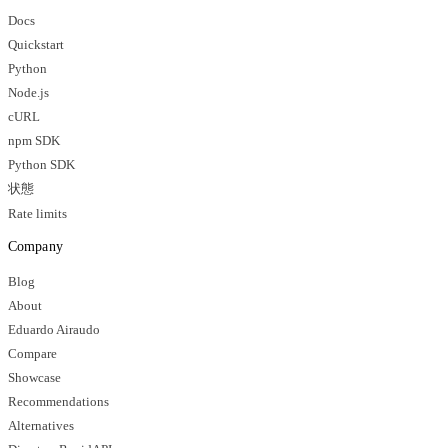
Docs
Quickstart
Python
Node.js
cURL
npm SDK
Python SDK
状態
Rate limits
Company
Blog
About
Eduardo Airaudo
Compare
Showcase
Recommendations
Alternatives