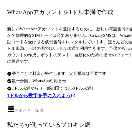
WhatsAppアカウントを1ドル未満で作成
新しいWhatsAppアカウントを登録するために、新しい電話番号が
か？物理的なSIMカードは必要ありません。GrizzlySMSは、Whats
証コードを受け取る仮想番号をレンタルしています。ほとんどの国
ドル未満、一部の国では0.5ドル未満で利用できます。予備のWhats
カウントの作成、ボットのテスト、自動化のための番号のウォー
に最適です。
番号ごとに料金が発生します - 定期購読は不要です
数十か国、WhatsApp対応番号
1ドル未満から（一部の国では0.50ドル未満）
1ドルから数字を手に入れよう
スポンサー提供
私たちが使っているプロキシ網