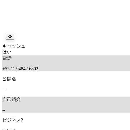
キャッシュ
はい
電話
+55 11 94842 6802
公開名
--
自己紹介
--
ビジネス?