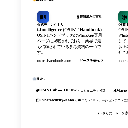
確認済みの言及
公式ディレクトリ
OSI
i-Intelligence (OSINT Handbook)
OSIN
OSINTハンドブックのWhatsApp専用
Wha
ページに掲載されており、業界で最
して
も信頼されている参考資料の一つで
以上
す。
介さ
ソースを表示
osinthandbook.com
osin
また、
OSINT 🪙 — TIP #326
Mario 
コミュニティ投稿
Cybersecurity-Notes (3ls3if)
ペネトレーションテストに
さらに、APIを