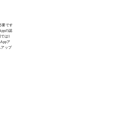
必要です
Appの認
では1
Appア
ムアップ