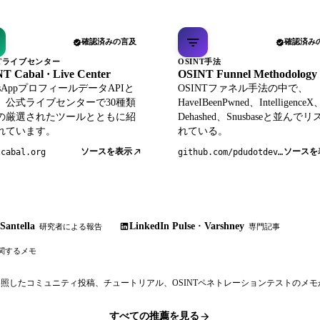
確認済みの言及
確認済み
NTライブセンター
OSINT手法
T Cabal · Live Center
OSINT Funnel Methodology
tsAppプロフィールデータAPIと
OSINTファネル手法の中で、
、公式ライブセンターで30種類
HaveIBeenPwned、IntelligenceX
の厳選されたツールとともに紹
Dehashed、Snusbaseと並んで
れています。
れている。
ソースを表示
ソースを
tcabal.org
github.com/pdudotdev/ofm
Santella
LinkedIn Pulse · Varshney
研究者による報告
専門記事
関するメモ
参照したコミュニティ投稿、チュートリアル、OSINTペネトレーションテストのメ
すべての推薦を見る