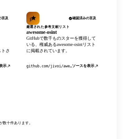
の言及
確認済みの言及
厳選された参考文献リスト
awesome-osint
GitHubで数千ものスターを獲得して
、
いる、権威あるawesome-osintリスト
リストさ
に掲載されています。
表示
ソースを表示
github.com/jivoi/awesome-osint
モが数十件あります。