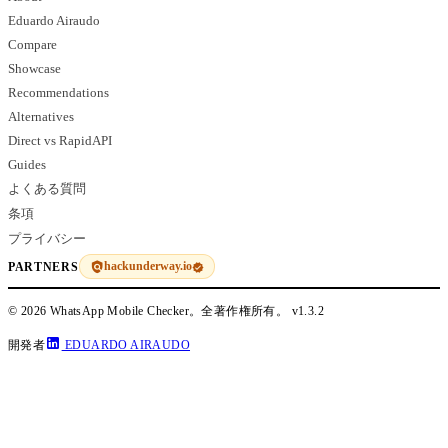
Eduardo Airaudo
Compare
Showcase
Recommendations
Alternatives
Direct vs RapidAPI
Guides
よくある質問
条項
プライバシー
hackunderway.io
PARTNERS
© 2026 WhatsApp Mobile Checker。全著作権所有。
v1.3.2
開発者
EDUARDO AIRAUDO