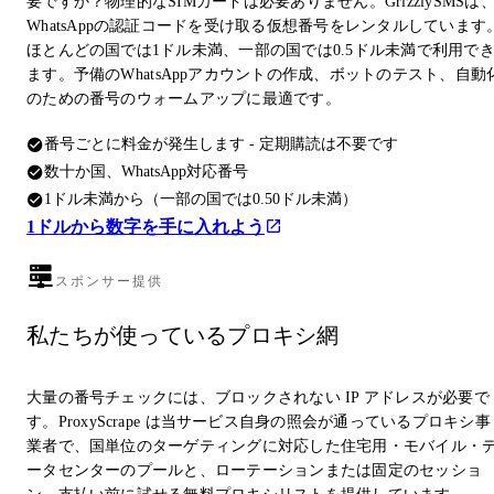
要ですか？物理的なSIMカードは必要ありません。GrizzlySMSは
WhatsAppの認証コードを受け取る仮想番号をレンタルしています
ほとんどの国では1ドル未満、一部の国では0.5ドル未満で利用で
ます。予備のWhatsAppアカウントの作成、ボットのテスト、自動
のための番号のウォームアップに最適です。
番号ごとに料金が発生します - 定期購読は不要です
数十か国、WhatsApp対応番号
1ドル未満から（一部の国では0.50ドル未満）
1ドルから数字を手に入れよう
スポンサー提供
私たちが使っているプロキシ網
大量の番号チェックには、ブロックされない IP アドレスが必要で
す。ProxyScrape は当サービス自身の照会が通っているプロキシ事
業者で、国単位のターゲティングに対応した住宅用・モバイル・
ータセンターのプールと、ローテーションまたは固定のセッショ