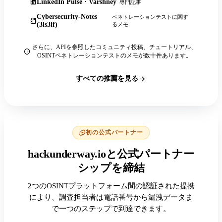
LinkedIn Pulse · Varshney
専門記事
Cybersecurity-Notes
ペネトレーションテストに関す
(3ls3if)
るメモ
さらに、APIを参照したコミュニティ投稿、チュートリアル、
OSINTペネトレーションテストのメモが数十件あります。
すべての推薦を見る
初の公式パートナー
hackunderway.ioと公式パートナー
シップを締結
2つのOSINTプラットフォーム間の認証された提携
により、調査担当者は電話番号から漏洩データま
で一つのステップで到達できます。