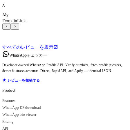
A
Aly
DomainLink
すべてのレビューを表示
WhatsAppチェッカー
Developer-owned WhatsApp Profile API. Verify numbers, fetch profile pictures,
detect business accounts. Direct, RapidAPI, and Apify — identical JSON.
レビューを投稿する
Product
Features
WhatsApp DP download
WhatsApp bio viewer
Pricing
API