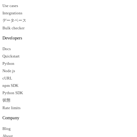
Use cases
Integrations
データベース
Bulk checker
Developers
Docs
Quickstart
Python
Node.js
cURL
npm SDK
Python SDK
状態
Rate limits
Company
Blog
About