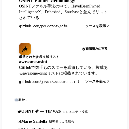
OSINT Funnel Methodology
OSINTファネル手法の中で、HaveIBeenPwned、
IntelligenceX、Dehashed、Snusbaseと並んでリスト
されている。
ソースを表示
github.com/pdudotdev/ofm
確認済みの言及
厳選された参考文献リスト
awesome-osint
GitHubで数千ものスターを獲得している、権威あ
るawesome-osintリストに掲載されています。
ソースを表示
github.com/jivoi/awesome-osint
また、
OSINT 🪙 — TIP #326
コミュニティ投稿
Mario Santella
研究者による報告