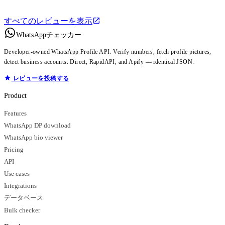
すべてのレビューを表示
WhatsAppチェッカー
Developer-owned WhatsApp Profile API. Verify numbers, fetch profile pictures,
detect business accounts. Direct, RapidAPI, and Apify — identical JSON.
レビューを投稿する
Product
Features
WhatsApp DP download
WhatsApp bio viewer
Pricing
API
Use cases
Integrations
データベース
Bulk checker