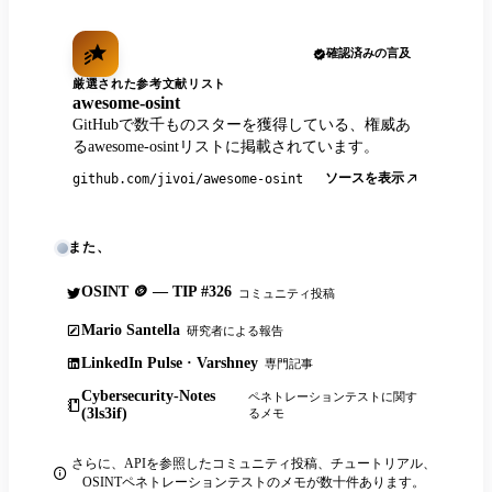
確認済みの言及
厳選された参考文献リスト
awesome-osint
GitHubで数千ものスターを獲得している、権威あ
るawesome-osintリストに掲載されています。
ソースを表示
github.com/jivoi/awesome-osint
また、
OSINT 🪙 — TIP #326
コミュニティ投稿
Mario Santella
研究者による報告
LinkedIn Pulse · Varshney
専門記事
Cybersecurity-Notes
ペネトレーションテストに関す
(3ls3if)
るメモ
さらに、APIを参照したコミュニティ投稿、チュートリアル、
OSINTペネトレーションテストのメモが数十件あります。