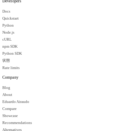
Developers
Docs
Quickstart
Python
Node.js
cURL
npm SDK
Python SDK
状態
Rate limits
Company
Blog
About
Eduardo Airaudo
Compare
Showcase
Recommendations
Alternatives