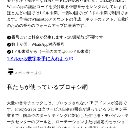
要ですか？物理的なSIMカードは必要ありません。GrizzlySMSは
WhatsAppの認証コードを受け取る仮想番号をレンタルしています
ほとんどの国では1ドル未満、一部の国では0.5ドル未満で利用で
ます。予備のWhatsAppアカウントの作成、ボットのテスト、自動
のための番号のウォームアップに最適です。
番号ごとに料金が発生します - 定期購読は不要です
数十か国、WhatsApp対応番号
1ドル未満から（一部の国では0.50ドル未満）
1ドルから数字を手に入れよう
スポンサー提供
私たちが使っているプロキシ網
大量の番号チェックには、ブロックされない IP アドレスが必要で
す。ProxyScrape は当サービス自身の照会が通っているプロキシ事
業者で、国単位のターゲティングに対応した住宅用・モバイル・
ータセンターのプールと、ローテーションまたは固定のセッショ