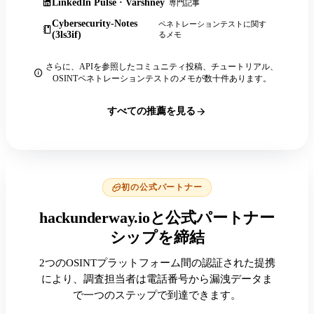
LinkedIn Pulse · Varshney
専門記事
Cybersecurity-Notes
ペネトレーションテストに関す
(3ls3if)
るメモ
さらに、APIを参照したコミュニティ投稿、チュートリアル、
OSINTペネトレーションテストのメモが数十件あります。
すべての推薦を見る
初の公式パートナー
hackunderway.ioと公式パートナー
シップを締結
2つのOSINTプラットフォーム間の認証された提携
により、調査担当者は電話番号から漏洩データま
で一つのステップで到達できます。