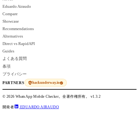
Eduardo Airaudo
Compare
Showcase
Recommendations
Alternatives
Direct vs RapidAPI
Guides
よくある質問
条項
プライバシー
hackunderway.io
PARTNERS
© 2026 WhatsApp Mobile Checker。全著作権所有。
v1.3.2
開発者
EDUARDO AIRAUDO