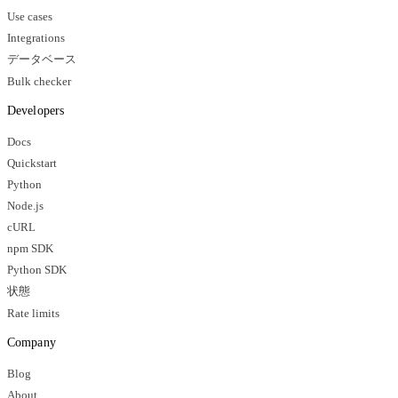
Use cases
Integrations
データベース
Bulk checker
Developers
Docs
Quickstart
Python
Node.js
cURL
npm SDK
Python SDK
状態
Rate limits
Company
Blog
About