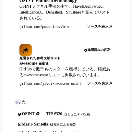
OSINT Funnel Methodology
OSINTファネル手法の中で、HaveIBeenPwned、
IntelligenceX、Dehashed、Snusbaseと並んでリスト
されている。
ソースを表示
github.com/pdudotdev/ofm
確認済みの言及
厳選された参考文献リスト
awesome-osint
GitHubで数千ものスターを獲得している、権威あ
るawesome-osintリストに掲載されています。
ソースを表示
github.com/jivoi/awesome-osint
また、
OSINT 🪙 — TIP #326
コミュニティ投稿
Mario Santella
研究者による報告