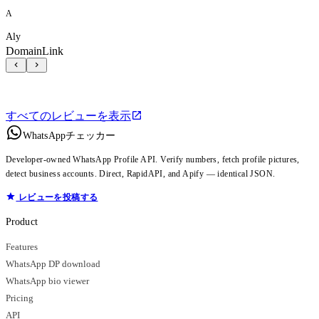
A
Aly
DomainLink
すべてのレビューを表示
WhatsAppチェッカー
Developer-owned WhatsApp Profile API. Verify numbers, fetch profile pictures,
detect business accounts. Direct, RapidAPI, and Apify — identical JSON.
レビューを投稿する
Product
Features
WhatsApp DP download
WhatsApp bio viewer
Pricing
API