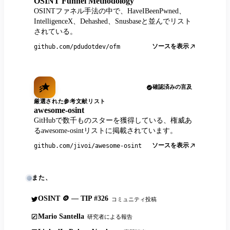
OSINT Funnel Methodology
OSINTファネル手法の中で、HaveIBeenPwned、
IntelligenceX、Dehashed、Snusbaseと並んでリスト
されている。
ソースを表示
github.com/pdudotdev/ofm
確認済みの言及
厳選された参考文献リスト
awesome-osint
GitHubで数千ものスターを獲得している、権威あ
るawesome-osintリストに掲載されています。
ソースを表示
github.com/jivoi/awesome-osint
また、
OSINT 🪙 — TIP #326
コミュニティ投稿
Mario Santella
研究者による報告