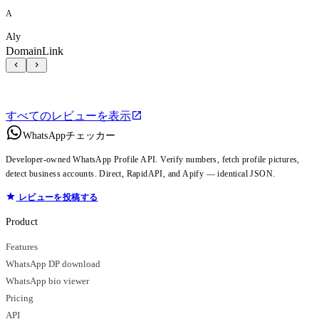
A
Aly
DomainLink
すべてのレビューを表示
WhatsAppチェッカー
Developer-owned WhatsApp Profile API. Verify numbers, fetch profile pictures,
detect business accounts. Direct, RapidAPI, and Apify — identical JSON.
レビューを投稿する
Product
Features
WhatsApp DP download
WhatsApp bio viewer
Pricing
API