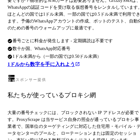
要ですか？物理的なSIMカードは必要ありません。GrizzlySMSは
WhatsAppの認証コードを受け取る仮想番号をレンタルしています
ほとんどの国では1ドル未満、一部の国では0.5ドル未満で利用で
ます。予備のWhatsAppアカウントの作成、ボットのテスト、自動
のための番号のウォームアップに最適です。
番号ごとに料金が発生します - 定期購読は不要です
数十か国、WhatsApp対応番号
1ドル未満から（一部の国では0.50ドル未満）
1ドルから数字を手に入れよう
スポンサー提供
私たちが使っているプロキシ網
大量の番号チェックには、ブロックされない IP アドレスが必要で
す。ProxyScrape は当サービス自身の照会が通っているプロキシ事
業者で、国単位のターゲティングに対応した住宅用・モバイル・
ータセンターのプールと、ローテーションまたは固定のセッショ