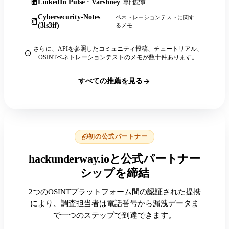
LinkedIn Pulse · Varshney
専門記事
Cybersecurity-Notes
ペネトレーションテストに関す
(3ls3if)
るメモ
さらに、APIを参照したコミュニティ投稿、チュートリアル、
OSINTペネトレーションテストのメモが数十件あります。
すべての推薦を見る
初の公式パートナー
hackunderway.ioと公式パートナー
シップを締結
2つのOSINTプラットフォーム間の認証された提携
により、調査担当者は電話番号から漏洩データま
で一つのステップで到達できます。