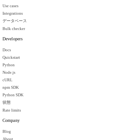
Use cases
Integrations
データベース
Bulk checker
Developers
Docs
Quickstart
Python
Node.js
cURL
npm SDK
Python SDK
状態
Rate limits
Company
Blog
About