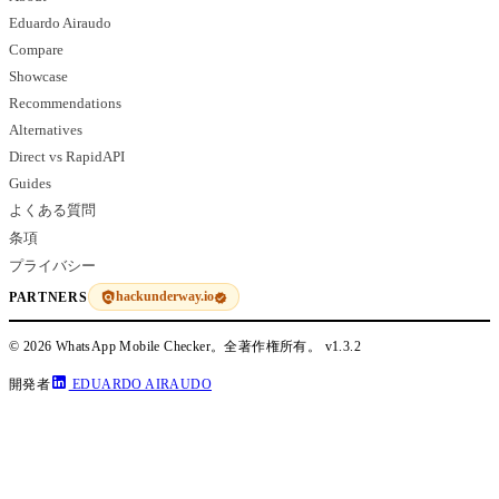
Eduardo Airaudo
Compare
Showcase
Recommendations
Alternatives
Direct vs RapidAPI
Guides
よくある質問
条項
プライバシー
hackunderway.io
PARTNERS
© 2026 WhatsApp Mobile Checker。全著作権所有。
v1.3.2
開発者
EDUARDO AIRAUDO