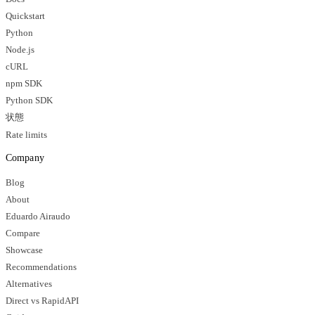
Quickstart
Python
Node.js
cURL
npm SDK
Python SDK
状態
Rate limits
Company
Blog
About
Eduardo Airaudo
Compare
Showcase
Recommendations
Alternatives
Direct vs RapidAPI