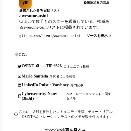
確認済みの言及
厳選された参考文献リスト
awesome-osint
GitHubで数千ものスターを獲得している、権威あ
るawesome-osintリストに掲載されています。
ソースを表示
github.com/jivoi/awesome-osint
また、
OSINT 🪙 — TIP #326
コミュニティ投稿
Mario Santella
研究者による報告
LinkedIn Pulse · Varshney
専門記事
Cybersecurity-Notes
ペネトレーションテストに関す
(3ls3if)
るメモ
さらに、APIを参照したコミュニティ投稿、チュートリアル、
OSINTペネトレーションテストのメモが数十件あります。
すべての推薦を見る