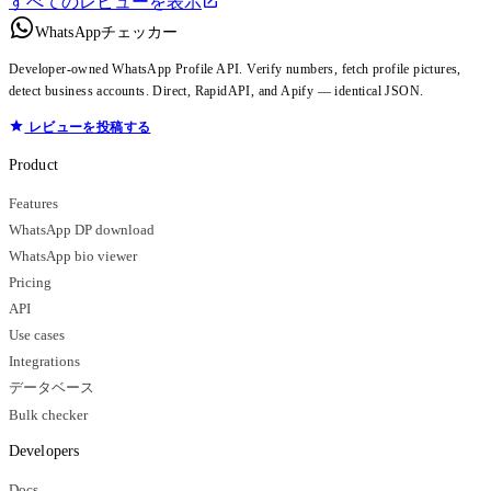
すべてのレビューを表示
WhatsAppチェッカー
Developer-owned WhatsApp Profile API. Verify numbers, fetch profile pictures,
detect business accounts. Direct, RapidAPI, and Apify — identical JSON.
レビューを投稿する
Product
Features
WhatsApp DP download
WhatsApp bio viewer
Pricing
API
Use cases
Integrations
データベース
Bulk checker
Developers
Docs