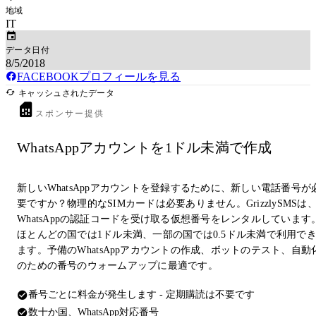
地域
IT
データ日付
8/5/2018
FACEBOOKプロフィールを見る
キャッシュされたデータ
スポンサー提供
WhatsAppアカウントを1ドル未満で作成
新しいWhatsAppアカウントを登録するために、新しい電話番号が
要ですか？物理的なSIMカードは必要ありません。GrizzlySMSは
WhatsAppの認証コードを受け取る仮想番号をレンタルしています
ほとんどの国では1ドル未満、一部の国では0.5ドル未満で利用で
ます。予備のWhatsAppアカウントの作成、ボットのテスト、自動
のための番号のウォームアップに最適です。
番号ごとに料金が発生します - 定期購読は不要です
数十か国、WhatsApp対応番号