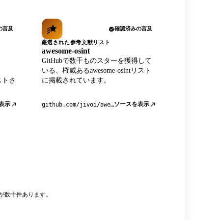
の言及
確認済みの言及
厳選された参考文献リスト
awesome-osint
GitHubで数千ものスターを獲得して
、
いる、権威あるawesome-osintリスト
リストさ
に掲載されています。
表示
ソースを表示
github.com/jivoi/awesome-osint
モが数十件あります。