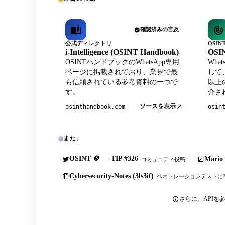
確認済みの言及
公式ディレクトリ
OSI
i-Intelligence (OSINT Handbook)
OSIN
OSINTハンドブックのWhatsApp専用
Wha
ページに掲載されており、業界で最
して
も信頼されている参考資料の一つで
以上
す。
介さ
ソースを表示
osinthandbook.com
osin
また、
OSINT 🪙 — TIP #326
Mario 
コミュニティ投稿
Cybersecurity-Notes (3ls3if)
ペネトレーションテストに
さらに、APIを