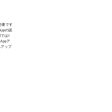
必要です
Appの認
では1
Appア
ムアップ