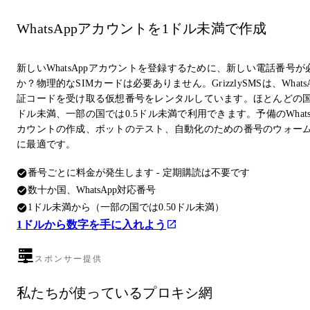
WhatsAppアカウントを1ドル未満で作成
新しいWhatsAppアカウントを登録するために、新しい電話番号が
か？物理的なSIMカードは必要ありません。GrizzlySMSは、Whats
証コードを受け取る仮想番号をレンタルしています。ほとんどの国
ドル未満、一部の国では0.5ドル未満で利用できます。予備のWhats
カウントの作成、ボットのテスト、自動化のための番号のウォー
に最適です。
番号ごとに料金が発生します - 定期購読は不要です
数十か国、WhatsApp対応番号
1ドル未満から（一部の国では0.50ドル未満）
1ドルから数字を手に入れよう
スポンサー提供
私たちが使っているプロキシ網