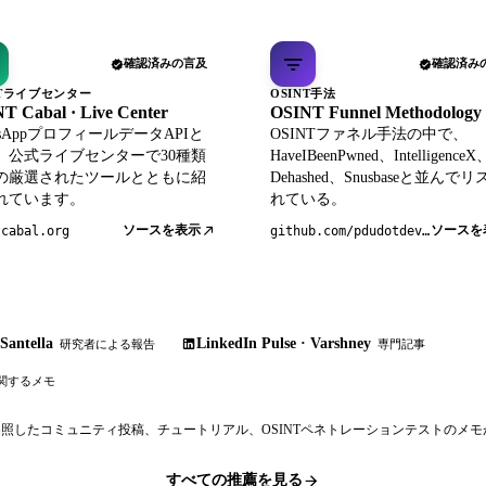
確認済みの言及
確認済み
NTライブセンター
OSINT手法
T Cabal · Live Center
OSINT Funnel Methodology
tsAppプロフィールデータAPIと
OSINTファネル手法の中で、
、公式ライブセンターで30種類
HaveIBeenPwned、IntelligenceX
の厳選されたツールとともに紹
Dehashed、Snusbaseと並んで
れています。
れている。
ソースを表示
ソースを
tcabal.org
github.com/pdudotdev/ofm
Santella
LinkedIn Pulse · Varshney
研究者による報告
専門記事
関するメモ
参照したコミュニティ投稿、チュートリアル、OSINTペネトレーションテストのメ
すべての推薦を見る