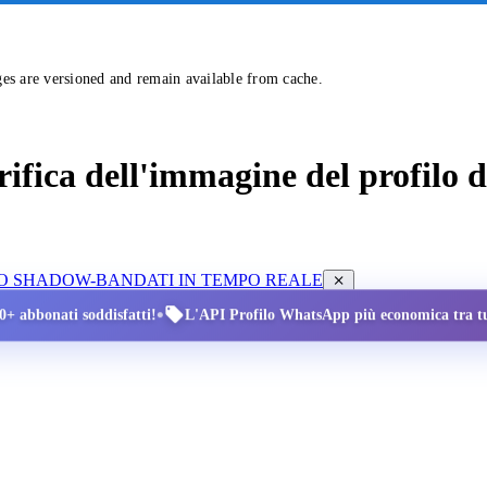
ges are versioned and remain available from cache.
erifica dell'immagine del profilo
LLO SHADOW-BAN
DATI IN TEMPO REALE
•
00+ abbonati soddisfatti!
L'API Profilo WhatsApp più economica tra tut