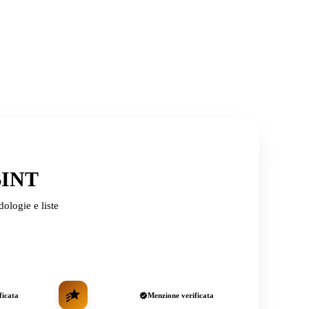
OSINT
ologie e liste
ficata
Menzione verificata