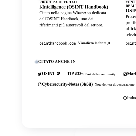
PROCURA UFFICIALE
CENT
REAL
i-Intelligence (OSINT Handbook)
OSIN
Citato nella pagina WhatsApp dedicata
Presen
dell'OSINT Handbook, uno dei
profi
riferimenti più autorevoli del settore.
uffici
selezi
Visualizza la fonte
osinthandbook.com
osin
CITATO ANCHE IN
OSINT 🪙 — TIP #326
Mari
Post della community
Cybersecurity-Notes (3ls3if)
Note del test di penetrazione
Inoltr