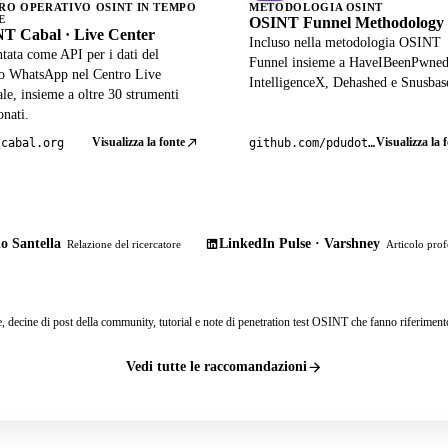
RO OPERATIVO OSINT IN TEMPO
METODOLOGIA OSINT
E
OSINT Funnel Methodology
T Cabal · Live Center
Incluso nella metodologia OSINT
tata come API per i dati del
Funnel insieme a HaveIBeenPwned
lo WhatsApp nel Centro Live
IntelligenceX, Dehashed e Snusbas
ale, insieme a oltre 30 strumenti
onati.
Visualizza la fonte
Visualizza la 
tcabal.org
github.com/pdudotdev/ofm
o Santella
LinkedIn Pulse · Varshney
Relazione del ricercatore
Articolo prof
e, decine di post della community, tutorial e note di penetration test OSINT che fanno riferiment
Vedi tutte le raccomandazioni