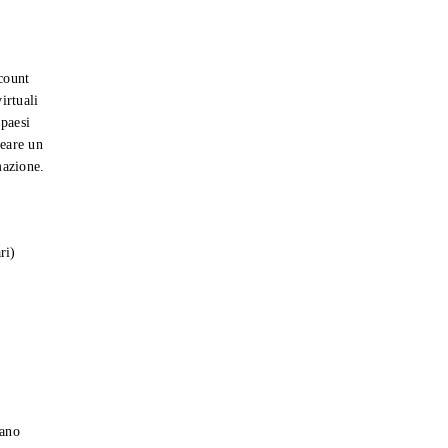
count
irtuali
 paesi
reare un
mazione.
ri)
gano