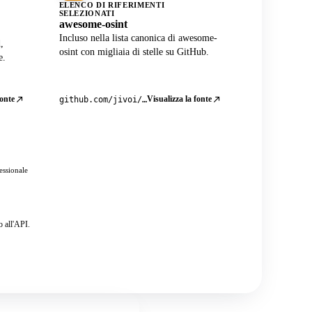
ELENCO DI RIFERIMENTI
SELEZIONATI
awesome-osint
Incluso nella lista canonica di awesome-
,
osint con migliaia di stelle su GitHub.
e.
fonte
Visualizza la fonte
github.com/jivoi/awesome-osint
essionale
o all'API.