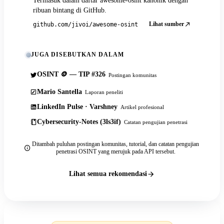
Termasuk dalam daftar awesome-osint kanonik dengan
ribuan bintang di GitHub.
Lihat sumber
github.com/jivoi/awesome-osint
JUGA DISEBUTKAN DALAM
OSINT 🪙 — TIP #326
Postingan komunitas
Mario Santella
Laporan peneliti
LinkedIn Pulse · Varshney
Artikel profesional
Cybersecurity-Notes (3ls3if)
Catatan pengujian penetrasi
Ditambah puluhan postingan komunitas, tutorial, dan catatan pengujian
penetrasi OSINT yang merujuk pada API tersebut.
Lihat semua rekomendasi