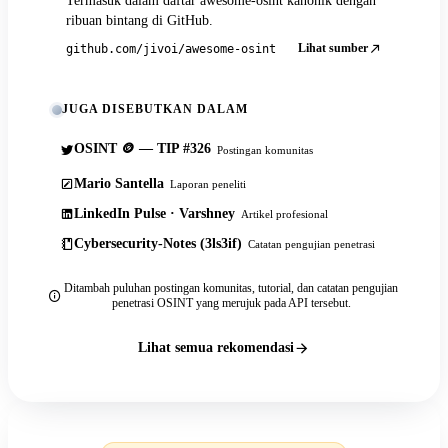
Termasuk dalam daftar awesome-osint kanonik dengan
ribuan bintang di GitHub.
Lihat sumber
github.com/jivoi/awesome-osint
JUGA DISEBUTKAN DALAM
OSINT 🪙 — TIP #326
Postingan komunitas
Mario Santella
Laporan peneliti
LinkedIn Pulse · Varshney
Artikel profesional
Cybersecurity-Notes (3ls3if)
Catatan pengujian penetrasi
Ditambah puluhan postingan komunitas, tutorial, dan catatan pengujian
penetrasi OSINT yang merujuk pada API tersebut.
Lihat semua rekomendasi