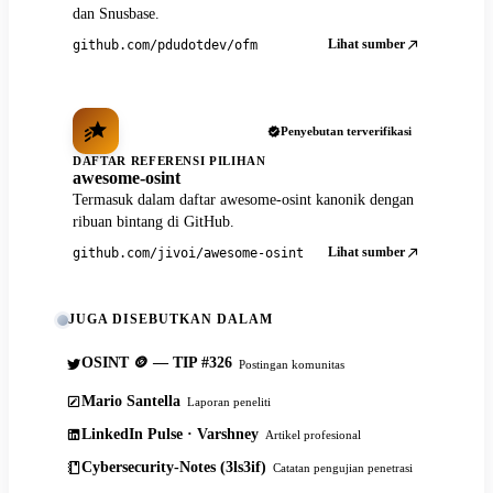
dan Snusbase.
Lihat sumber
github.com/pdudotdev/ofm
Penyebutan terverifikasi
DAFTAR REFERENSI PILIHAN
awesome-osint
Termasuk dalam daftar awesome-osint kanonik dengan
ribuan bintang di GitHub.
Lihat sumber
github.com/jivoi/awesome-osint
JUGA DISEBUTKAN DALAM
OSINT 🪙 — TIP #326
Postingan komunitas
Mario Santella
Laporan peneliti
LinkedIn Pulse · Varshney
Artikel profesional
Cybersecurity-Notes (3ls3if)
Catatan pengujian penetrasi