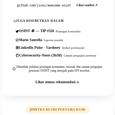
Lihat sumber
github.com/jivoi/awesome-osint
JUGA DISEBUTKAN DALAM
OSINT 🪙 — TIP #326
Postingan komunitas
Mario Santella
Laporan peneliti
LinkedIn Pulse · Varshney
Artikel profesional
Cybersecurity-Notes (3ls3if)
Catatan pengujian penetrasi
Ditambah puluhan postingan komunitas, tutorial, dan catatan pengujian
penetrasi OSINT yang merujuk pada API tersebut.
Lihat semua rekomendasi
MITRA RESMI PERTAMA KAMI