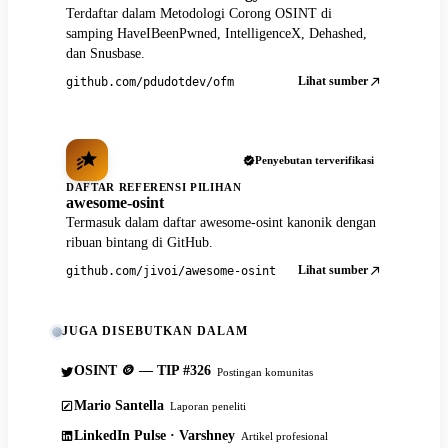
Terdaftar dalam Metodologi Corong OSINT di
samping HaveIBeenPwned, IntelligenceX, Dehashed,
dan Snusbase.
Lihat sumber
github.com/pdudotdev/ofm
Penyebutan terverifikasi
DAFTAR REFERENSI PILIHAN
awesome-osint
Termasuk dalam daftar awesome-osint kanonik dengan
ribuan bintang di GitHub.
Lihat sumber
github.com/jivoi/awesome-osint
JUGA DISEBUTKAN DALAM
OSINT 🪙 — TIP #326
Postingan komunitas
Mario Santella
Laporan peneliti
LinkedIn Pulse · Varshney
Artikel profesional