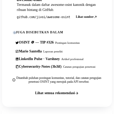
Termasuk dalam daftar awesome-osint kanonik dengan
ribuan bintang di GitHub.
Lihat sumber
github.com/jivoi/awesome-osint
JUGA DISEBUTKAN DALAM
OSINT 🪙 — TIP #326
Postingan komunitas
Mario Santella
Laporan peneliti
LinkedIn Pulse · Varshney
Artikel profesional
Cybersecurity-Notes (3ls3if)
Catatan pengujian penetrasi
Ditambah puluhan postingan komunitas, tutorial, dan catatan pengujian
penetrasi OSINT yang merujuk pada API tersebut.
Lihat semua rekomendasi