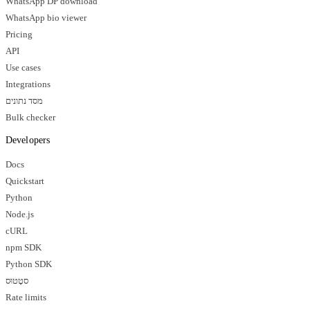
WhatsApp DP download
WhatsApp bio viewer
Pricing
API
Use cases
Integrations
מסד נתונים
Bulk checker
Developers
Docs
Quickstart
Python
Node.js
cURL
npm SDK
Python SDK
סטָטוּס
Rate limits