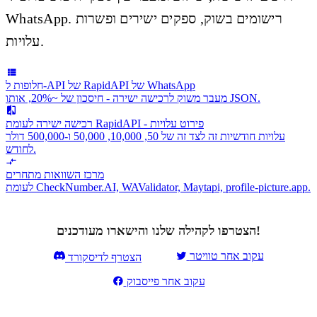
WhatsApp. רישומים בשוק, ספקים ישירים ופשרות
עלויות.
חלופות ל-API של RapidAPI של WhatsApp
מעבר משוק לרכישה ישירה - חיסכון של ~20%, אותו JSON.
רכישה ישירה לעומת RapidAPI - פירוט עלויות
עלויות חודשיות זה לצד זה של 50, 10,000, 50,000 ו-500,000 דולר
לחודש.
מרכז השוואות מתחרים
לעומת CheckNumber.AI, WAValidator, Maytapi, profile-picture.app.
הצטרפו לקהילה שלנו והישארו מעודכנים!
עקוב אחר טוויטר
הצטרף לדיסקורד
עקוב אחר פייסבוק