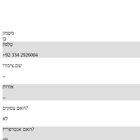
מטמון
כֵּן
טֵלֵפוֹן
+92 334 2926004
שם ציבורי
--
אוֹדוֹת
--
האם עסקים?
לֹא
האם אנטרפרייז?
לֹא