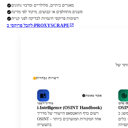
מאגרים ביתיים, סלולריים ומרכזי נתונים
סשנים מתחלפים או קבועים, מיקוד לפי מדינה
רשימות פרוקסי חינמיות לבדיקה לפני קנייה
לקבל פרוקסי ב-PROXYSCRAPE
רשויות נבחרות
אזכור מאומת
מדריך רשמי
i-Intelligence (OSINT Handbook)
OSIN
וצג כ-API לנתוני פרופילי WhatsApp
רשום בדף הוואטסאפ הייעודי של מדריך
ז הפעיל הרשמי לצד 30+ כלים
OSINT - אחד המקורות המוערכים ביותר
בתעשייה.