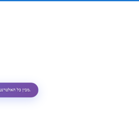
ממשק ה-API הזול ביותר לפרופילי WhatsApp מבין כל האלטרנטיבות.