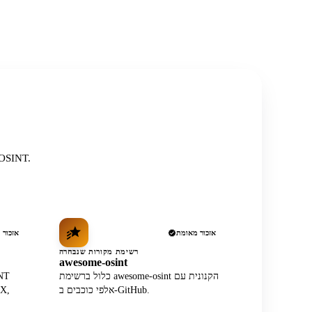
רשום באופן עצמאי בין המקורות, המתודולוגיות ורשימות הקהילה המכובדות ביו
אזכור מאומת
אזכור 
רשימת מקורות שנבחרה
awesome-osint
כלול ברשימת awesome-osint הקנונית עם
אלפי כוכבים ב-GitHub.