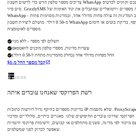
צריכים מספר טלפון חדש כדי לרשום חשבון WhatsApp חדש? אינכם זקוקים לכרטיס
סים פיזי. GrizzlySMS משכירה מספרים וירטואליים שמקבלים את קוד האימות של
WhatsApp - ברוב המדינות זה עולה פחות מדולר אחד, ובמדינות מסוימות פחות
מ-0.50 דולר. מושלם ליצירת חשבון WhatsApp נוסף, בדיקת בוטים או חימום
מספרים לאוטומציה.
תשלום לפי מספר - ללא מנוי
עשרות מדינות, מספרי טלפון מוכנים לוואטסאפ
החל מפחות מדולר אחד (בחלק מהמדינות מתחת ל-0.50 דולר)
קבל מספר החל מ-$1
ממומן
רשת הפרוקסי שאנחנו עובדים איתה
בדיקות מספרים בהיקף גדול דורשות כתובות IP שלא נחסמות. ProxyScrape הוא
הפרוקסי שדרכו עוברים החיפושים שלנו: מאגרים ביתיים, סלולריים ומרכזי
ם מיקוד לפי מדינה, סשנים מתחלפים או קבועים, ורשימות פרוקסי חינמיות
שאפשר לבדוק לפני שמשלמים.