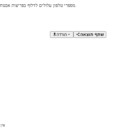
מספרי טלפון עלולים לדלוף בפריצות אבטחה. בדקו אם המספר שלכם נפרץ והגנו על עצמכם בעזרת כלי אבטחה מקצועיים.
שתף תוצאה
הורדה
אין 