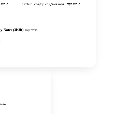
הצג מקור
הצג 
github.com/jivoi/awesome-osint
y-Notes (3ls3if)
הערות קצה
בנוסף עשרות פוסטים קהילתיים