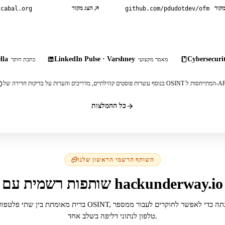
מקור
הצג מקור
tcabal.org
github.com/pdudotdev/ofm
lla
LinkedIn Pulse · Varshney
Cybersecurit
מאמר מקצועי
כתבת חוקר
, מדריכים והערות על בדיקות חדירה של OSINT המתייחסות ל-API.
כל ההמלצות
השותף הרשמי הראשון שלנו
שותפות רשמית עם hackunderway.io
ברית מאומתת בין שתי פלטפורמות OSINT, שנבנתה כדי לאפשר לחוקרים לע
טלפון לנתוני דליפה בשלב אחד.