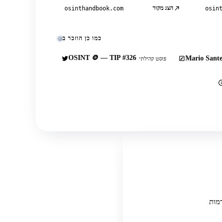
הצג מקור
osinthandbook.com
osin
כמו כן הוזכר ב
OSINT 🪙 — TIP #326
Mario Sante
פוסט קהילתי
בור ממספר