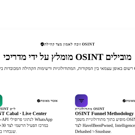
זוכה לאמון מצד קהילת OSINT
מומלץ על ידי מדריכי OSINT מובילים
תר של OSINT.
מאומת
אזכור מאומת
מתודולוגיית OSINT
מרכז OSINT לייב
T Cabal · Live Center
OSINT Funnel Methodology
מופיע בתוך מתודולוגיית משפך OSINT
מ
לצד HaveIBeenPwned, IntelligenceX,
במרכ
Dehashed ו-Snusbase.
שנבחרו בקפידה.