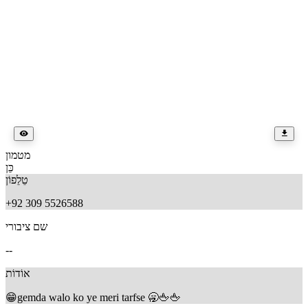
מטמון
כֵּן
טֵלֵפוֹן
+92 309 5526588
שם ציבורי
--
אוֹדוֹת
😁gemda walo ko ye meri tarfse 🥱🖕🖕