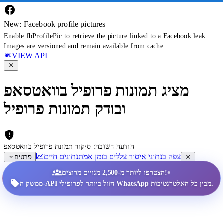
New: Facebook profile pictures
Enable fbProfilePic to retrieve the picture linked to a Facebook leak.
Images are versioned and remain available from cache.
VIEW API
מציג תמונות פרופיל בוואטסאפ
ובודק תמונות פרופיל
הודעה חשובה: סיקור תמונת פרופיל בוואטסאפ
צפה בנתוני איסור צללים בזמן אמת
נתונים חיים
פרטים
•
הצטרפו ליותר מ-2,500 מנויים מרוצים!
ממשק ה-API הזול ביותר לפרופילי WhatsApp מבין כל האלטרנטיבות.