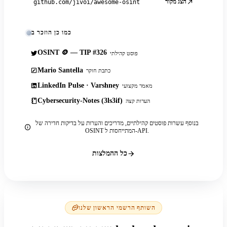
הצג מקור
github.com/jivoi/awesome-osint
כמו כן הוזכר ב
OSINT 🪙 — TIP #326
פוסט קהילתי
Mario Santella
כתבת חוקר
LinkedIn Pulse · Varshney
מאמר מקצועי
Cybersecurity-Notes (3ls3if)
הערות קצה
בנוסף עשרות פוסטים קהילתיים, מדריכים והערות על בדיקות חדירה של
OSINT המתייחסות ל-API.
כל ההמלצות
השותף הרשמי הראשון שלנו