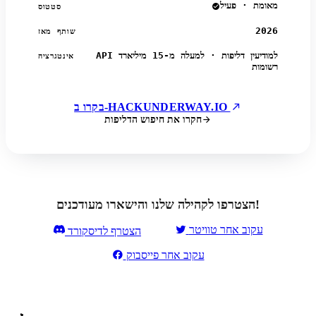
מאומת · פעיל
סטטוס
2026
שותף מאז
API למודיעין דליפות · למעלה מ-15 מיליארד
אינטגרציה
רשומות
בקרו ב-HACKUNDERWAY.IO
חקרו את חיפוש הדליפות
הצטרפו לקהילה שלנו והישארו מעודכנים!
עקוב אחר טוויטר
הצטרף לדיסקורד
עקוב אחר פייסבוק