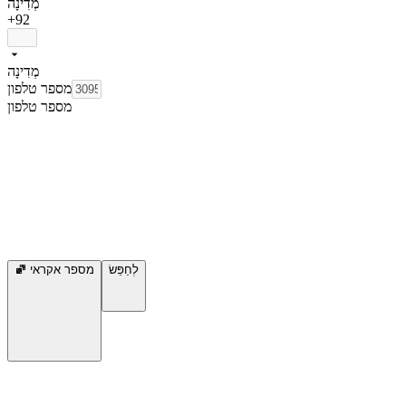
מְדִינָה
+92
מְדִינָה
מספר טלפון
מספר טלפון
לְחַפֵּשׂ
מספר אקראי