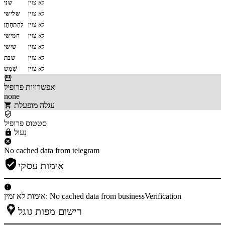
לא צוין
שני
לא צוין
שלישי
לא צוין
לְהִתְחַתֵן
לא צוין
חמישי
לא צוין
שישי
לא צוין
שבת
לא צוין
שֶׁמֶש
אפשרויות פרופיל
none
עגלה מופעלת
סטטוס פרופיל
נָעוּל
No cached data from telegram
אימות עסקי
אימות לא זמין: No cached data from businessVerification
רישום מפות גוגל