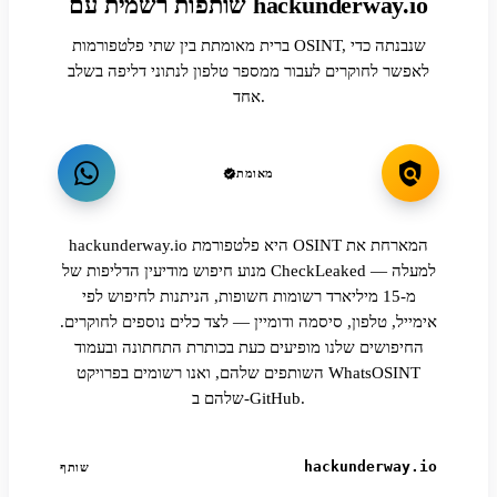
שותפות רשמית עם hackunderway.io
ברית מאומתת בין שתי פלטפורמות OSINT, שנבנתה כדי
לאפשר לחוקרים לעבור ממספר טלפון לנתוני דליפה בשלב
אחד.
מאומת
hackunderway.io היא פלטפורמת OSINT המארחת את
מנוע חיפוש מודיעין הדליפות של CheckLeaked — למעלה
מ-15 מיליארד רשומות חשופות, הניתנות לחיפוש לפי
אימייל, טלפון, סיסמה ודומיין — לצד כלים נוספים לחוקרים.
החיפושים שלנו מופיעים כעת בכותרת התחתונה ובעמוד
השותפים שלהם, ואנו רשומים בפרויקט WhatsOSINT
שלהם ב-GitHub.
hackunderway.io
שותף