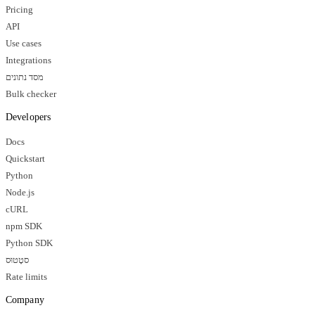
Pricing
API
Use cases
Integrations
מסד נתונים
Bulk checker
Developers
Docs
Quickstart
Python
Node.js
cURL
npm SDK
Python SDK
סטָטוּס
Rate limits
Company