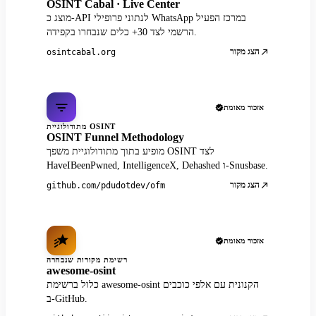
OSINT Cabal · Live Center
מוצג כ-API לנתוני פרופילי WhatsApp במרכז הפעיל
הרשמי לצד 30+ כלים שנבחרו בקפידה.
הצג מקור
osintcabal.org
אזכור מאומת
מתודולוגיית OSINT
OSINT Funnel Methodology
מופיע בתוך מתודולוגיית משפך OSINT לצד
HaveIBeenPwned, IntelligenceX, Dehashed ו-Snusbase.
הצג מקור
github.com/pdudotdev/ofm
אזכור מאומת
רשימת מקורות שנבחרה
awesome-osint
כלול ברשימת awesome-osint הקנונית עם אלפי כוכבים
ב-GitHub.