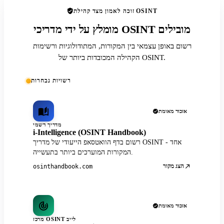
זוכה לאמון מצד קהילת OSINT
מומלץ על ידי מדריכי OSINT מובילים
רשום באופן עצמאי בין המקורות, המתודולוגיות ורשימות
הקהילה המכובדות ביותר של OSINT.
רשויות נבחרות
אזכור מאומת
מדריך רשמי
i-Intelligence (OSINT Handbook)
רשום בדף הוואטסאפ הייעודי של מדריך OSINT - אחד
המקורות המוערכים ביותר בתעשייה.
הצג מקור
osinthandbook.com
אזכור מאומת
מרכז OSINT לייב