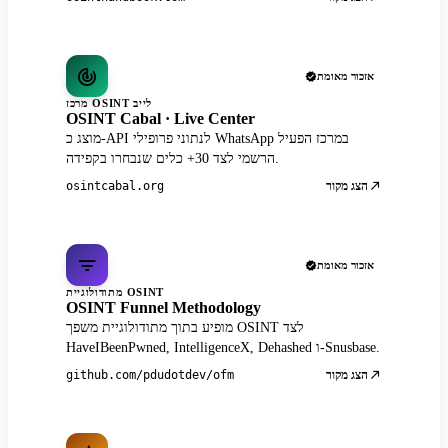
אזכור מאומת
מרכז OSINT לייב
OSINT Cabal · Live Center
מוצג כ-API לנתוני פרופילי WhatsApp במרכז הפעיל
הרשמי לצד 30+ כלים שנבחרו בקפידה.
הצג מקור
osintcabal.org
אזכור מאומת
מתודולוגיית OSINT
OSINT Funnel Methodology
מופיע בתוך מתודולוגיית משפך OSINT לצד
HaveIBeenPwned, IntelligenceX, Dehashed ו-Snusbase.
הצג מקור
github.com/pdudotdev/ofm