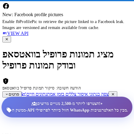
New: Facebook profile pictures
Enable fbProfilePic to retrieve the picture linked to a Facebook leak.
Images are versioned and remain available from cache.
VIEW API
מציג תמונות פרופיל בוואטסאפ
ובודק תמונות פרופיל
הודעה חשובה: סיקור תמונת פרופיל בוואטסאפ
צפה בנתוני איסור צללים בזמן אמת
נתונים חיים
פרטים
•
הצטרפו ליותר מ-2,500 מנויים מרוצים!
ממשק ה-API הזול ביותר לפרופילי WhatsApp מבין כל האלטרנטיבות.