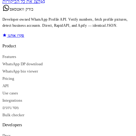
הצג את כל הביקורות
בודק וואטסאפ
Developer-owned WhatsApp Profile API. Verify numbers, fetch profile pictures,
detect business accounts. Direct, RapidAPI, and Apify — identical JSON.
סקרו אותנו
Product
Features
WhatsApp DP download
WhatsApp bio viewer
Pricing
API
Use cases
Integrations
מסד נתונים
Bulk checker
Developers
Docs