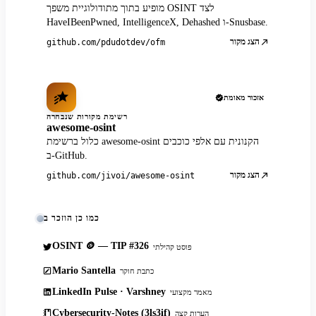
מופיע בתוך מתודולוגיית משפך OSINT לצד
HaveIBeenPwned, IntelligenceX, Dehashed ו-Snusbase.
הצג מקור
github.com/pdudotdev/ofm
אזכור מאומת
רשימת מקורות שנבחרה
awesome-osint
כלול ברשימת awesome-osint הקנונית עם אלפי כוכבים
ב-GitHub.
הצג מקור
github.com/jivoi/awesome-osint
כמו כן הוזכר ב
OSINT 🪙 — TIP #326
פוסט קהילתי
Mario Santella
כתבת חוקר
LinkedIn Pulse · Varshney
מאמר מקצועי
Cybersecurity-Notes (3ls3if)
הערות קצה