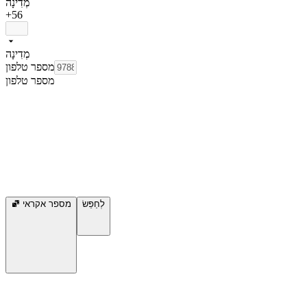
מְדִינָה
+56
מְדִינָה
מספר טלפון
מספר טלפון
לְחַפֵּשׂ
מספר אקראי