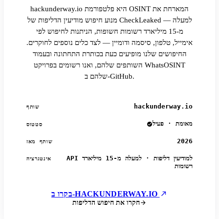
hackunderway.io היא פלטפורמת OSINT המארחת את
מנוע חיפוש מודיעין הדליפות של CheckLeaked — למעלה
מ-15 מיליארד רשומות חשופות, הניתנות לחיפוש לפי
אימייל, טלפון, סיסמה ודומיין — לצד כלים נוספים לחוקרים.
החיפושים שלנו מופיעים כעת בכותרת התחתונה ובעמוד
השותפים שלהם, ואנו רשומים בפרויקט WhatsOSINT
שלהם ב-GitHub.
hackunderway.io
שותף
מאומת · פעיל
סטטוס
2026
שותף מאז
API למודיעין דליפות · למעלה מ-15 מיליארד
אינטגרציה
רשומות
בקרו ב-HACKUNDERWAY.IO
חקרו את חיפוש הדליפות