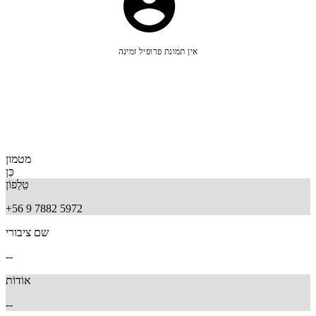
אין תמונת פרופיל זמינה
מטמון
כֵּן
טֵלֵפוֹן
+56 9 7882 5972
שם ציבורי
--
אוֹדוֹת
--