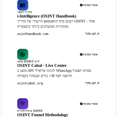
אזכור מאומת
מדריך רשמי
i-Intelligence (OSINT Handbook)
רשום בדף הוואטסאפ הייעודי של מדריך OSINT - אחד
המקורות המוערכים ביותר בתעשייה.
הצג מקור
osinthandbook.com
אזכור מאומת
מרכז OSINT לייב
OSINT Cabal · Live Center
מוצג כ-API לנתוני פרופילי WhatsApp במרכז הפעיל
הרשמי לצד 30+ כלים שנבחרו בקפידה.
הצג מקור
osintcabal.org
אזכור מאומת
מתודולוגיית OSINT
OSINT Funnel Methodology