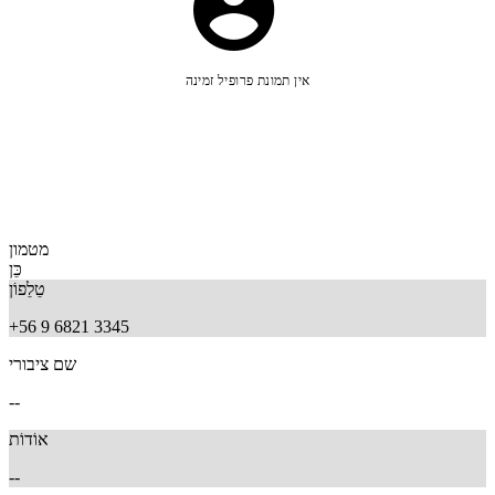
אין תמונת פרופיל זמינה
מטמון
כֵּן
טֵלֵפוֹן
+56 9 6821 3345
שם ציבורי
--
אוֹדוֹת
--