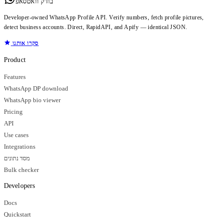
בודק וואטסאפ
Developer-owned WhatsApp Profile API. Verify numbers, fetch profile pictures,
detect business accounts. Direct, RapidAPI, and Apify — identical JSON.
סקרו אותנו
Product
Features
WhatsApp DP download
WhatsApp bio viewer
Pricing
API
Use cases
Integrations
מסד נתונים
Bulk checker
Developers
Docs
Quickstart