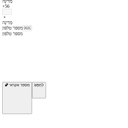
מְדִינָה
+56
מְדִינָה
מספר טלפון
מספר טלפון
לְחַפֵּשׂ
מספר אקראי