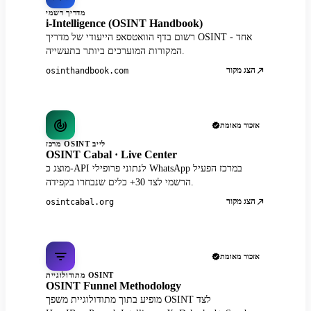
מדריך רשמי
i-Intelligence (OSINT Handbook)
רשום בדף הוואטסאפ הייעודי של מדריך OSINT - אחד
המקורות המוערכים ביותר בתעשייה.
הצג מקור
osinthandbook.com
אזכור מאומת
מרכז OSINT לייב
OSINT Cabal · Live Center
מוצג כ-API לנתוני פרופילי WhatsApp במרכז הפעיל
הרשמי לצד 30+ כלים שנבחרו בקפידה.
הצג מקור
osintcabal.org
אזכור מאומת
מתודולוגיית OSINT
OSINT Funnel Methodology
מופיע בתוך מתודולוגיית משפך OSINT לצד