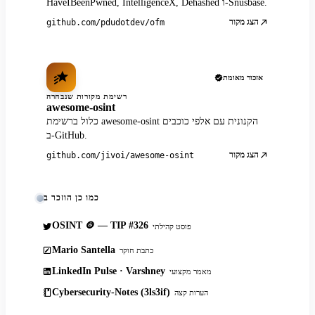
HaveIBeenPwned, IntelligenceX, Dehashed ו-Snusbase.
הצג מקור
github.com/pdudotdev/ofm
אזכור מאומת
רשימת מקורות שנבחרה
awesome-osint
כלול ברשימת awesome-osint הקנונית עם אלפי כוכבים
ב-GitHub.
הצג מקור
github.com/jivoi/awesome-osint
כמו כן הוזכר ב
OSINT 🪙 — TIP #326
פוסט קהילתי
Mario Santella
כתבת חוקר
LinkedIn Pulse · Varshney
מאמר מקצועי
Cybersecurity-Notes (3ls3if)
הערות קצה