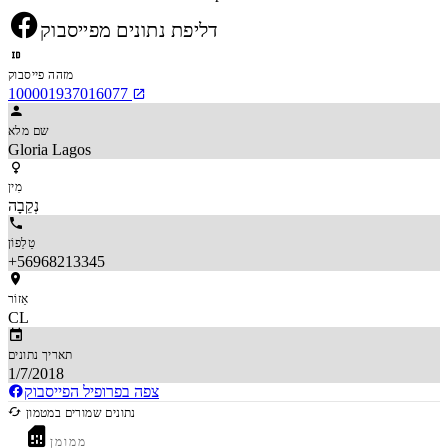
דליפת נתונים מפייסבוק
מזהה פייסבוק
100001937016077
שם מלא
Gloria Lagos
מִין
נְקֵבָה
טֵלֵפוֹן
+56968213345
אֵזוֹר
CL
תאריך נתונים
1/7/2018
צפה בפרופיל הפייסבוק
נתונים שמורים במטמון
ממומן