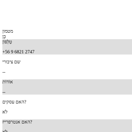
מטמון
כֵּן
טֵלֵפוֹן
+56 9 6821 2747
שם ציבורי
--
אוֹדוֹת
--
האם עסקים?
לֹא
האם אנטרפרייז?
לֹא