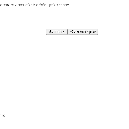
מספרי טלפון עלולים לדלוף בפריצות אבטחה. בדקו אם המספר שלכם נפרץ והגנו על עצמכם בעזרת כלי אבטחה מקצועיים.
שתף תוצאה
הורדה
אין 