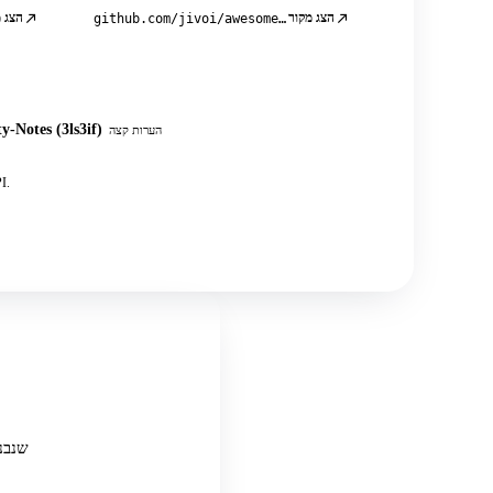
הצג מקור
הצג 
github.com/jivoi/awesome-osint
y-Notes (3ls3if)
הערות קצה
בנוסף עשרות פוסטים קהילתיים