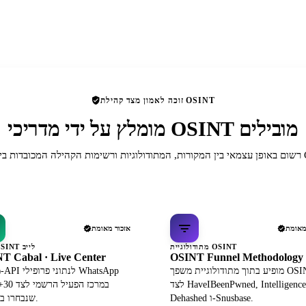
זוכה לאמון מצד קהילת OSINT
מומלץ על ידי מדריכי OSINT מובילים
תר של OSINT.
מאומת
אזכור מאומת
מתודולוגיית OSINT
מרכז OSINT לייב
T Cabal · Live Center
OSINT Funnel Methodology
מופיע בתוך מתודולוגיית משפך OSINT
מ
לצד HaveIBeenPwned, IntelligenceX,
במרכ
Dehashed ו-Snusbase.
שנבחרו בקפידה.