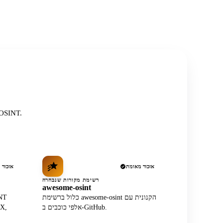
רשום באופן עצמאי בין המקורות, המתודולוגיות ורשימות הקהילה המכובדות ביו
אזכור מאומת
אזכור 
רשימת מקורות שנבחרה
awesome-osint
כלול ברשימת awesome-osint הקנונית עם
אלפי כוכבים ב-GitHub.