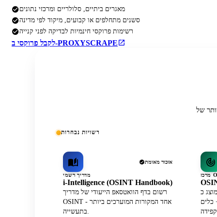
מאגרים ביתיים, סלולריים ומרכזי נתונים
סשנים מתחלפים או קבועים, מיקוד לפי מדינה
רשימות פרוקסי חינמיות לבדיקה לפני קנייה
לקבל פרוקסי ב-PROXYSCRAPE
רשויות נבחרות
אזכור מאומת
מדריך רשמי
i-Intelligence (OSINT Handbook)
OSIN
וצג כ-API לנתוני פרופילי WhatsApp
רשום בדף הוואטסאפ הייעודי של מדריך
ז הפעיל הרשמי לצד 30+ כלים
OSINT - אחד המקורות המוערכים ביותר
בתעשייה.