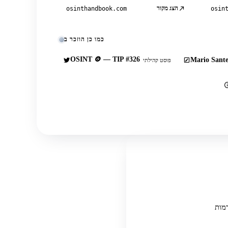
הצג מקור
osinthandbook.com
osin
כמו כן הוזכר ב
OSINT 🪙 — TIP #326
Mario Sante
פוסט קהילתי
בור ממספר