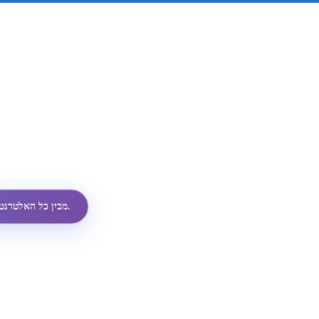
ממשק ה-API הזול ביותר לפרופילי WhatsApp מבין כל האלטרנטיבות.