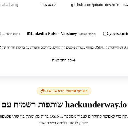
מקור
הצג מקור
tcabal.org
github.com/pdudotdev/ofm
lla
LinkedIn Pulse · Varshney
Cybersecurit
מאמר מקצועי
כתבת חוקר
, מדריכים והערות על בדיקות חדירה של OSINT המתייחסות ל-API.
כל ההמלצות
השותף הרשמי הראשון שלנו
שותפות רשמית עם hackunderway.io
ברית מאומתת בין שתי פלטפורמות OSINT, שנבנתה כדי לאפשר לחוקרים לע
טלפון לנתוני דליפה בשלב אחד.