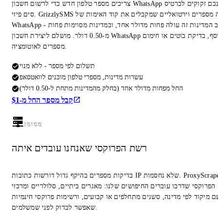
צריכים מספר טלפון חדש כדי לרשום חשבון WhatsApp חדש? אינכם זקוקים לכרטיס
סים פיזי. GrizzlySMS משכירה מספרים וירטואליים שמקבלים את קוד האימות של
WhatsApp - ברוב המדינות זה עולה פחות מדולר אחד, ובמדינות מסוימות פחות
מ-0.50 דולר. מושלם ליצירת חשבון WhatsApp נוסף, בדיקת בוטים או חימום
מספרים לאוטומציה.
תשלום לפי מספר - ללא מנוי
עשרות מדינות, מספרי טלפון מוכנים לוואטסאפ
החל מפחות מדולר אחד (בחלק מהמדינות מתחת ל-0.50 דולר)
קבל מספר החל מ-$1
ממומן
רשת הפרוקסי שאנחנו עובדים איתה
בדיקות מספרים בהיקף גדול דורשות כתובות IP שלא נחסמות. ProxyScrape הוא
הפרוקסי שדרכו עוברים החיפושים שלנו: מאגרים ביתיים, סלולריים ומרכזי
ם מיקוד לפי מדינה, סשנים מתחלפים או קבועים, ורשימות פרוקסי חינמיות
שאפשר לבדוק לפני שמשלמים.