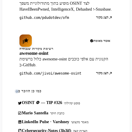
מופיע בתוך מתודולוגיית משפך OSINT לצד
HaveIBeenPwned, IntelligenceX, Dehashed ו-Snusbase.
הצג מקור
github.com/pdudotdev/ofm
אזכור מאומת
רשימת מקורות שנבחרה
awesome-osint
כלול ברשימת awesome-osint הקנונית עם אלפי כוכבים
ב-GitHub.
הצג מקור
github.com/jivoi/awesome-osint
כמו כן הוזכר ב
OSINT 🪙 — TIP #326
פוסט קהילתי
Mario Santella
כתבת חוקר
LinkedIn Pulse · Varshney
מאמר מקצועי
Cybersecurity-Notes (3ls3if)
הערות קצה