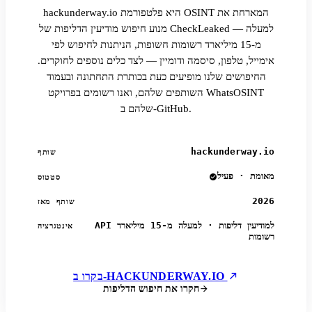
hackunderway.io היא פלטפורמת OSINT המארחת את
מנוע חיפוש מודיעין הדליפות של CheckLeaked — למעלה
מ-15 מיליארד רשומות חשופות, הניתנות לחיפוש לפי
אימייל, טלפון, סיסמה ודומיין — לצד כלים נוספים לחוקרים.
החיפושים שלנו מופיעים כעת בכותרת התחתונה ובעמוד
השותפים שלהם, ואנו רשומים בפרויקט WhatsOSINT
שלהם ב-GitHub.
hackunderway.io
שותף
מאומת · פעיל
סטטוס
2026
שותף מאז
API למודיעין דליפות · למעלה מ-15 מיליארד
אינטגרציה
רשומות
בקרו ב-HACKUNDERWAY.IO
חקרו את חיפוש הדליפות