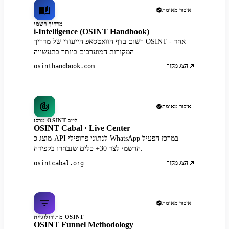
אזכור מאומת
מדריך רשמי
i-Intelligence (OSINT Handbook)
רשום בדף הוואטסאפ הייעודי של מדריך OSINT - אחד
המקורות המוערכים ביותר בתעשייה.
הצג מקור
osinthandbook.com
אזכור מאומת
מרכז OSINT לייב
OSINT Cabal · Live Center
מוצג כ-API לנתוני פרופילי WhatsApp במרכז הפעיל
הרשמי לצד 30+ כלים שנבחרו בקפידה.
הצג מקור
osintcabal.org
אזכור מאומת
מתודולוגיית OSINT
OSINT Funnel Methodology