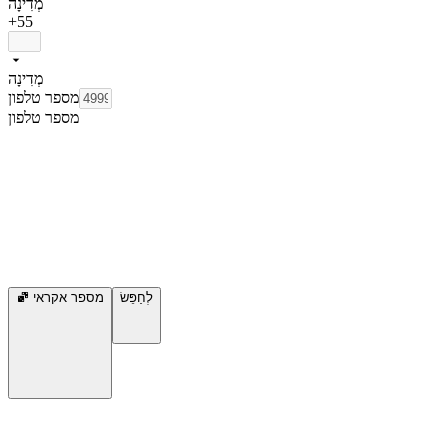
מְדִינָה
+55
מְדִינָה
מספר טלפון
מספר טלפון
לְחַפֵּשׂ
מספר אקראי