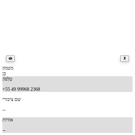
מטמון
כֵּן
טֵלֵפוֹן
+55 49 99968 2368
שם ציבורי
--
אוֹדוֹת
--