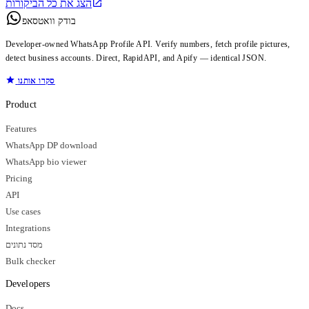
הצג את כל הביקורות
בודק וואטסאפ
Developer-owned WhatsApp Profile API. Verify numbers, fetch profile pictures,
detect business accounts. Direct, RapidAPI, and Apify — identical JSON.
סקרו אותנו
Product
Features
WhatsApp DP download
WhatsApp bio viewer
Pricing
API
Use cases
Integrations
מסד נתונים
Bulk checker
Developers
Docs