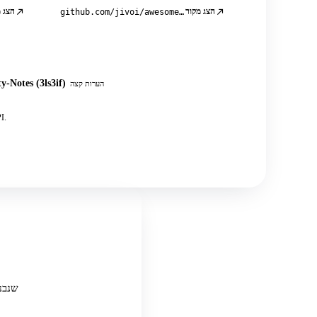
הצג מקור
הצג 
github.com/jivoi/awesome-osint
y-Notes (3ls3if)
הערות קצה
בנוסף עשרות פוסטים קהילתיים