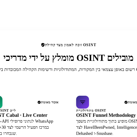
זוכה לאמון מצד קהילת OSINT
מומלץ על ידי מדריכי OSINT מובילים
תר של OSINT.
מאומת
אזכור מאומת
מתודולוגיית OSINT
מרכז OSINT לייב
T Cabal · Live Center
OSINT Funnel Methodology
מופיע בתוך מתודולוגיית משפך OSINT
מ
לצד HaveIBeenPwned, IntelligenceX,
במרכ
Dehashed ו-Snusbase.
שנבחרו בקפידה.