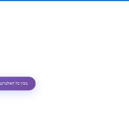
ממשק ה-API הזול ביותר לפרופילי WhatsApp מבין כל האלטרנטיבות.