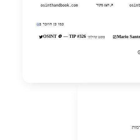
הצג מקור
osinthandbook.com
osin
כמו כן הוזכר ב
OSINT 🪙 — TIP #326
Mario Sante
פוסט קהילתי
בור ממספר