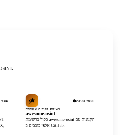
רשום באופן עצמאי בין המקורות, המתודולוגיות ורשימות הקהילה המכובדות ביו
אזכור מאומת
אזכור 
רשימת מקורות שנבחרה
awesome-osint
כלול ברשימת awesome-osint הקנונית עם
אלפי כוכבים ב-GitHub.