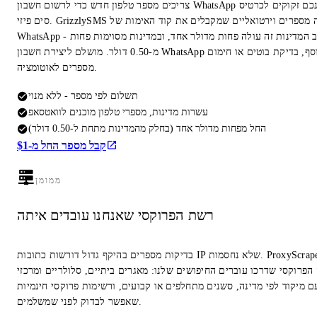
צריכים מספר טלפון חדש כדי לרשום חשבון WhatsApp חדש? אינכם זקוקים לכרטיס
סים פיזי. GrizzlySMS משכירה מספרים וירטואליים שמקבלים את קוד האימות של
WhatsApp - ברוב המדינות זה עולה פחות מדולר אחד, ובמדינות מסוימות פחות
מ-0.50 דולר. מושלם ליצירת חשבון WhatsApp נוסף, בדיקת בוטים או חימום
מספרים לאוטומציה.
תשלום לפי מספר - ללא מנוי
עשרות מדינות, מספרי טלפון מוכנים לוואטסאפ
החל מפחות מדולר אחד (בחלק מהמדינות מתחת ל-0.50 דולר)
קבל מספר החל מ-$1
ממומן
רשת הפרוקסי שאנחנו עובדים איתה
בדיקות מספרים בהיקף גדול דורשות כתובות IP שלא נחסמות. ProxyScrape הוא
הפרוקסי שדרכו עוברים החיפושים שלנו: מאגרים ביתיים, סלולריים ומרכזי
ם מיקוד לפי מדינה, סשנים מתחלפים או קבועים, ורשימות פרוקסי חינמיות
שאפשר לבדוק לפני שמשלמים.