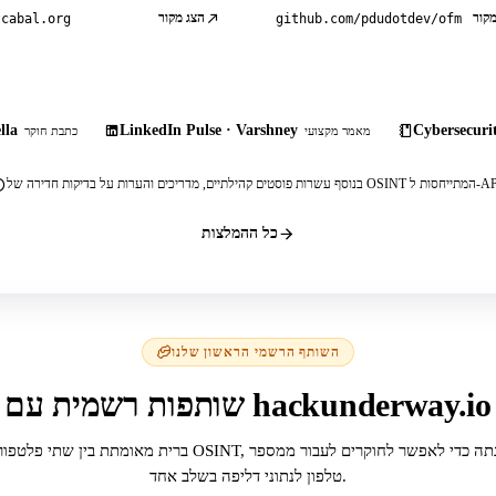
מקור
הצג מקור
tcabal.org
github.com/pdudotdev/ofm
lla
LinkedIn Pulse · Varshney
Cybersecurit
מאמר מקצועי
כתבת חוקר
, מדריכים והערות על בדיקות חדירה של OSINT המתייחסות ל-API.
כל ההמלצות
השותף הרשמי הראשון שלנו
שותפות רשמית עם hackunderway.io
ברית מאומתת בין שתי פלטפורמות OSINT, שנבנתה כדי לאפשר לחוקרים לע
טלפון לנתוני דליפה בשלב אחד.