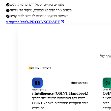
מאגרים ביתיים, סלולריים ומרכזי נתונים
סשנים מתחלפים או קבועים, מיקוד לפי מדינה
רשימות פרוקסי חינמיות לבדיקה לפני קנייה
לקבל פרוקסי ב-PROXYSCRAPE
רשויות נבחרות
אזכור מאומת
מדריך רשמי
i-Intelligence (OSINT Handbook)
OSIN
וצג כ-API לנתוני פרופילי WhatsApp
רשום בדף הוואטסאפ הייעודי של מדריך
ז הפעיל הרשמי לצד 30+ כלים
OSINT - אחד המקורות המוערכים ביותר
בתעשייה.