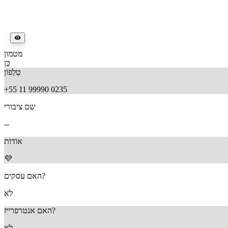
מטמון
כֵּן
טֵלֵפוֹן
+55 11 99990 0235
שם ציבורי
--
אוֹדוֹת
💜
האם עסקים?
לֹא
האם אנטרפרייז?
לֹא