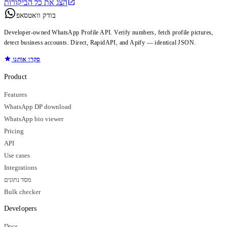
הצג את כל הביקורות
בודק וואטסאפ
Developer-owned WhatsApp Profile API. Verify numbers, fetch profile pictures,
detect business accounts. Direct, RapidAPI, and Apify — identical JSON.
סקרו אותנו
Product
Features
WhatsApp DP download
WhatsApp bio viewer
Pricing
API
Use cases
Integrations
מסד נתונים
Bulk checker
Developers
Docs