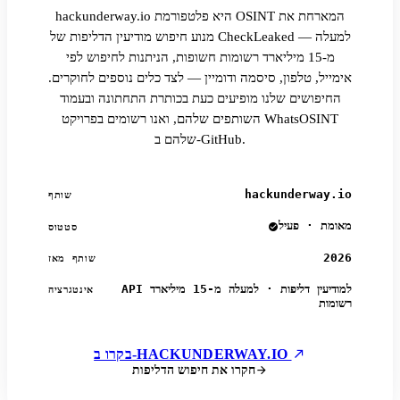
hackunderway.io היא פלטפורמת OSINT המארחת את
מנוע חיפוש מודיעין הדליפות של CheckLeaked — למעלה
מ-15 מיליארד רשומות חשופות, הניתנות לחיפוש לפי
אימייל, טלפון, סיסמה ודומיין — לצד כלים נוספים לחוקרים.
החיפושים שלנו מופיעים כעת בכותרת התחתונה ובעמוד
השותפים שלהם, ואנו רשומים בפרויקט WhatsOSINT
שלהם ב-GitHub.
hackunderway.io
שותף
מאומת · פעיל
סטטוס
2026
שותף מאז
API למודיעין דליפות · למעלה מ-15 מיליארד
אינטגרציה
רשומות
בקרו ב-HACKUNDERWAY.IO
חקרו את חיפוש הדליפות