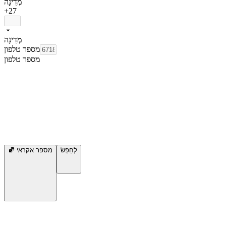
מְדִינָה
+27
מְדִינָה
מספר טלפון
מספר טלפון
לְחַפֵּשׂ
מספר אקראי