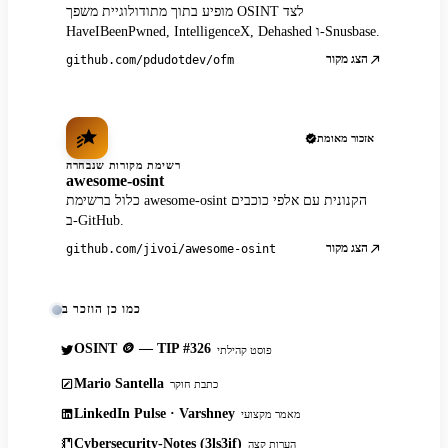
מופיע בתוך מתודולוגיית משפך OSINT לצד
HaveIBeenPwned, IntelligenceX, Dehashed ו-Snusbase.
הצג מקור
github.com/pdudotdev/ofm
אזכור מאומת
רשימת מקורות שנבחרה
awesome-osint
כלול ברשימת awesome-osint הקנונית עם אלפי כוכבים
ב-GitHub.
הצג מקור
github.com/jivoi/awesome-osint
כמו כן הוזכר ב
OSINT 🪙 — TIP #326
פוסט קהילתי
Mario Santella
כתבת חוקר
LinkedIn Pulse · Varshney
מאמר מקצועי
Cybersecurity-Notes (3ls3if)
הערות קצה