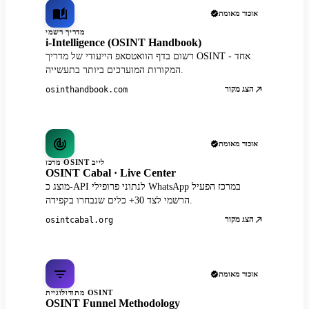
אזכור מאומת
מדריך רשמי
i-Intelligence (OSINT Handbook)
רשום בדף הוואטסאפ הייעודי של מדריך OSINT - אחד
המקורות המוערכים ביותר בתעשייה.
הצג מקור
osinthandbook.com
אזכור מאומת
מרכז OSINT לייב
OSINT Cabal · Live Center
מוצג כ-API לנתוני פרופילי WhatsApp במרכז הפעיל
הרשמי לצד 30+ כלים שנבחרו בקפידה.
הצג מקור
osintcabal.org
אזכור מאומת
מתודולוגיית OSINT
OSINT Funnel Methodology