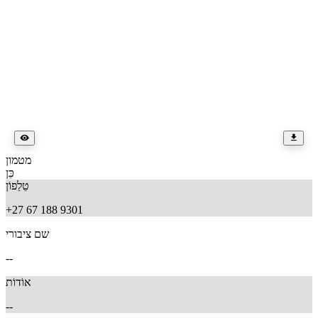
מטמון
כֵּן
טֵלֵפוֹן
+27 67 188 9301
שם ציבורי
--
אוֹדוֹת
--